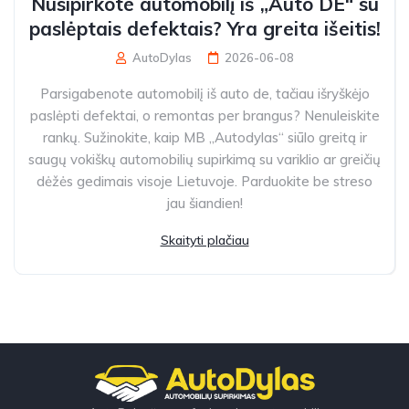
Nusipirkote automobilį iš „Auto DE“ su
paslėptais defektais? Yra greita išeitis!
AutoDylas
2026-06-08
Parsigabenote automobilį iš auto de, tačiau išryškėjo
paslėpti defektai, o remontas per brangus? Nenuleiskite
rankų. Sužinokite, kaip MB „Autodylas“ siūlo greitą ir
saugų vokiškų automobilių supirkimą su variklio ar greičių
dėžės gedimais visoje Lietuvoje. Parduokite be streso
jau šiandien!
Skaityti plačiau