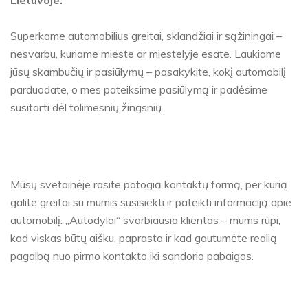
Lietuvoje.
Superkame automobilius greitai, sklandžiai ir sąžiningai –
nesvarbu, kuriame mieste ar miestelyje esate. Laukiame
jūsų skambučių ir pasiūlymų – pasakykite, kokį automobilį
parduodate, o mes pateiksime pasiūlymą ir padėsime
susitarti dėl tolimesnių žingsnių.
Mūsų svetainėje rasite patogią kontaktų formą, per kurią
galite greitai su mumis susisiekti ir pateikti informaciją apie
automobilį. „Autodylai“ svarbiausia klientas – mums rūpi,
kad viskas būtų aišku, paprasta ir kad gautumėte realią
pagalbą nuo pirmo kontakto iki sandorio pabaigos.