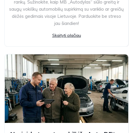
rankų. Sužinokite, kaip MB „Autodylas“ siūlo greitą ir
saugų vokiškų automobilių supirkimą su variklio ar greičių
dėžės gedimais visoje Lietuvoje. Parduokite be streso
jau šiandien!
Skaityti plačiau