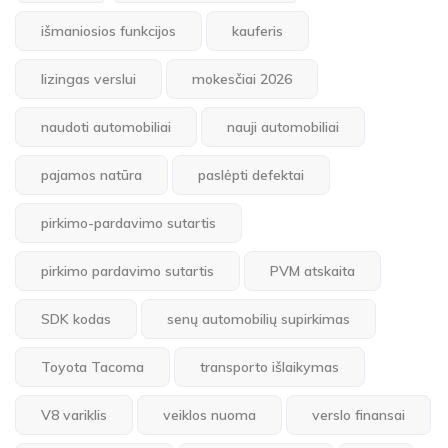
išmaniosios funkcijos
kauferis
lizingas verslui
mokesčiai 2026
naudoti automobiliai
nauji automobiliai
pajamos natūra
paslėpti defektai
pirkimo-pardavimo sutartis
pirkimo pardavimo sutartis
PVM atskaita
SDK kodas
senų automobilių supirkimas
Toyota Tacoma
transporto išlaikymas
V8 variklis
veiklos nuoma
verslo finansai