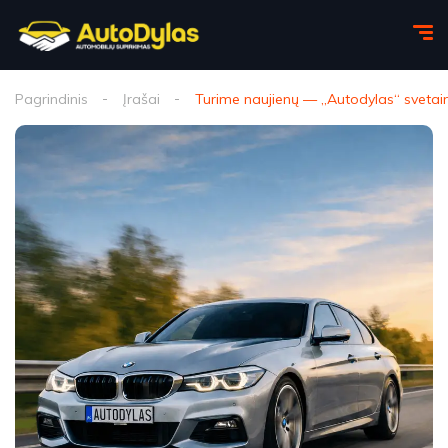
Pagrindinis
Įrašai
Turime naujienų — „Autodylas“ svetainė