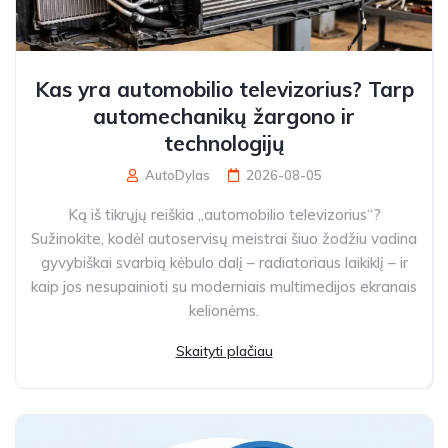
Kas yra automobilio televizorius? Tarp
automechanikų žargono ir
technologijų
AutoDylas
2026-08-05
Ką iš tikrųjų reiškia „automobilio televizorius“?
Sužinokite, kodėl autoservisų meistrai šiuo žodžiu vadina
gyvybiškai svarbią kėbulo dalį – radiatoriaus laikiklį – ir
kaip jos nesupainioti su moderniais multimedijos ekranais
kelionėms.
Skaityti plačiau