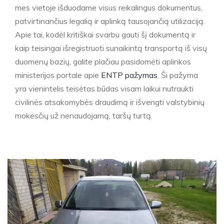
mes vietoje išduodame visus reikalingus dokumentus,
patvirtinančius legalią ir aplinką tausojančią utilizaciją.
Apie tai, kodėl kritiškai svarbu gauti šį dokumentą ir
kaip teisingai išregistruoti sunaikintą transportą iš visų
duomenų bazių, galite plačiau pasidomėti aplinkos
ministerijos portale apie
ENTP pažymas
. Ši pažyma
yra vienintelis teisėtas būdas visam laikui nutraukti
civilinės atsakomybės draudimą ir išvengti valstybinių
mokesčių už nenaudojamą, taršų turtą.