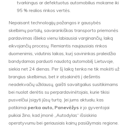
tvarkingus ar defektuotus automobilius mokame iki
95 % realios rinkos vertės.
Nepaisant technologijų pažangos ir gausybės
skelbimų portalų, savarankiškas transporto priemonės
pardavimas išlieka vienu labiausiai varginančių, laiką
eikvojančių procesų. Remiantis naujausiais rinkos
duomenimis, vidutinis laikas, kurį savininkas praleidžia
bandydamas parduoti naudotą automobilį Lietuvoje,
siekia net 24 dienas. Per šį laiką tenka ne tik mokėti už
brangius skelbimus, bet ir atsakinėti į dešimtis
neadekvačių užklausų, gaišti savaitgalius susitikimams
bei nuolat derėtis su perpardavinėtojais, kurie tikisi
pusvelčiui įsigyti jūsų turtą. Jei jums aktualu, kas
patikimai
perka auto, Panevėžys
ir jo gyventojai
puikiai žino, kad įmonė „Autodylas“ išsiskiria
operatyvumu bei geriausiais kainų pasiūlymais regione.