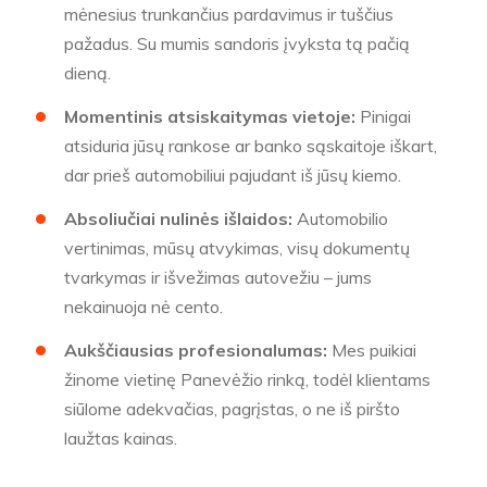
mėnesius trunkančius pardavimus ir tuščius
pažadus. Su mumis sandoris įvyksta tą pačią
dieną.
Momentinis atsiskaitymas vietoje:
Pinigai
atsiduria jūsų rankose ar banko sąskaitoje iškart,
dar prieš automobiliui pajudant iš jūsų kiemo.
Absoliučiai nulinės išlaidos:
Automobilio
vertinimas, mūsų atvykimas, visų dokumentų
tvarkymas ir išvežimas autovežiu – jums
nekainuoja nė cento.
Aukščiausias profesionalumas:
Mes puikiai
žinome vietinę Panevėžio rinką, todėl klientams
siūlome adekvačias, pagrįstas, o ne iš piršto
laužtas kainas.