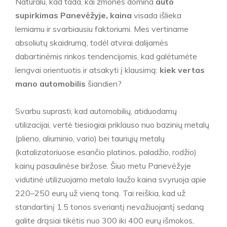
Natūralu, kad tada, kai žmones domina
auto
supirkimas Panevėžyje, kaina
visada išlieka
lemiamu ir svarbiausiu faktoriumi. Mes vertiname
absoliutų skaidrumą, todėl atvirai dalijamės
dabartinėmis rinkos tendencijomis, kad galėtumėte
lengvai orientuotis ir atsakyti į klausimą:
kiek vertas
mano automobilis
šiandien?
Svarbu suprasti, kad automobilių, atiduodamų
utilizacijai, vertė tiesiogiai priklauso nuo bazinių metalų
(plieno, aliuminio, vario) bei tauriųjų metalų
(katalizatoriuose esančio platinos, paladžio, rodžio)
kainų pasaulinėse biržose. Šiuo metu Panevėžyje
vidutinė utilizuojamo metalo laužo kaina svyruoja apie
220–250 eurų už vieną toną. Tai reiškia, kad už
standartinį 1.5 tonos sveriantį nevažiuojantį sedaną
galite drąsiai tikėtis nuo 300 iki 400 eurų išmokos,