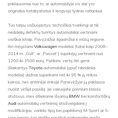
priklausomai nuo to, ar automobilyje vis dar yra
originalus katalizatorius ir lengvojo lydinio ratlankiai.
Tuo tarpu važiuojantys, techniškai tvarkingi ar tik
nedidelių defektų turintys automobiliai vertinami
visiškai kitaip. Pavyzdžiui, ilgaamžiai ir mūsų regione
itin mėgstami
Volkswagen
modeliai (tokie kaip 2008–
2014 m. „Golf“ ar „Passat“) supirkėjų vertinami nuo
1200 iki 3500 eurų. Patikimi, vertę itin gerai
išlaikantys
Toyota
automobiliai (ypač hibridiniai
modeliai) dažnai superkami net iki 95 % jų rinkos
kainos, nes antrinėje rinkoje Panevėžyje jų paklausa
nuolat viršija pasiūlą. Jei vairuojate premium klasės
atstovus, mes atliekame išsamų
BMW
bei komfortiškų
Audi
automobilių vertinimą atsižvelgdami į
modifikacijas, variklio tipą bei papildomą M-Sport ar S-
Line įrangą, kas leidžia pasiūlyti maksimalią grąžą