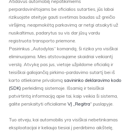
Atidavus automobilį nepatikimiems
perpardavinėtojams be oficialios sutarties, jūs labai
rizikuojate ateityje gauti svetimas baudas už greičio
viršijimą, neapmokėtą parkavimą ar netgi atsakyti už
nusikaltimus, padarytus su vis dar jūsų vardu
registruota transporto priemone.
Pasirinkus „Autodylas“ komandą, ši rizika yra visiškai
eliminuojama. Mes atstovaujame skaidriai veikiantį
verslą. Atvykę pas jus, vietoje užpildome oficialią ir
teisiškai galiojančią pirkimo-pardavimo sutartį bei iš
karto atliekame privalomą
savininko deklaravimo kodo
(SDK)
perleidimą sistemoje. Išsamią ir teisiškai
patvirtintą informaciją apie tai, kaip veikia ši sistema,
galite perskaityti oficialiame
VĮ „Regitra“
puslapyje.
Tuo atveju, kai automobilis yra visiškai nebetinkamas
eksploatacijai ir keliauja tiesiai į perdirbimo aikštelę,