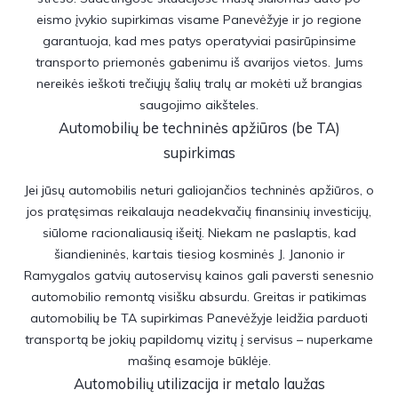
eismo įvykio supirkimas visame Panevėžyje ir jo regione
garantuoja, kad mes patys operatyviai pasirūpinsime
transporto priemonės gabenimu iš avarijos vietos. Jums
nereikės ieškoti trečiųjų šalių tralų ar mokėti už brangias
saugojimo aikšteles.
Automobilių be techninės apžiūros (be TA)
supirkimas
Jei jūsų automobilis neturi galiojančios techninės apžiūros, o
jos pratęsimas reikalauja neadekvačių finansinių investicijų,
siūlome racionaliausią išeitį. Niekam ne paslaptis, kad
šiandieninės, kartais tiesiog kosminės J. Janonio ir
Ramygalos gatvių autoservisų kainos gali paversti senesnio
automobilio remontą visišku absurdu. Greitas ir patikimas
automobilių be TA supirkimas Panevėžyje leidžia parduoti
transportą be jokių papildomų vizitų į servisus – nuperkame
mašiną esamoje būklėje.
Automobilių utilizacija ir metalo laužas