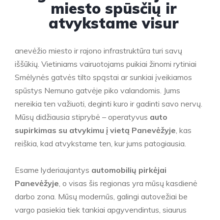
miesto spūsčių ir
atvykstame visur
anevėžio miesto ir rajono infrastruktūra turi savų
iššūkių. Vietiniams vairuotojams puikiai žinomi rytiniai
Smėlynės gatvės tilto spąstai ar sunkiai įveikiamos
spūstys Nemuno gatvėje piko valandomis. Jums
nereikia ten važiuoti, deginti kuro ir gadinti savo nervų.
Mūsų didžiausia stiprybė – operatyvus
auto
supirkimas su atvykimu į vietą Panevėžyje
, kas
reiškia, kad atvykstame ten, kur jums patogiausia.
Esame lyderiaujantys
automobilių pirkėjai
Panevėžyje
, o visas šis regionas yra mūsų kasdienė
darbo zona. Mūsų modernūs, galingi autovežiai be
vargo pasiekia tiek tankiai apgyvendintus, siaurus