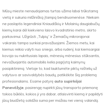
Mūsų mieste nenaudojamas turtas užima labai trūkstamą
vietą ir sukuria milžinišką įtampą bendruomenėse. Niekam
ne paslaptis legendiniai Kniaudiškių ir Molainių daugiabučių
kiemų karai dėl kiekvieno laisvo kvadratinio metro, skirto
parkavimui. Užgrūsti „Tulpių“ ir Žemaičių mikrorajonai
vakarais tampa sunkiai pravažiuojami. Žiemos metu, kai
kiemus reikia valyti nuo sniego, arba rudenį, kai kiemsargiai
kovoja su nukritusiais lapais, mėnesių mėnesius stūksantis,
nevažiuojantis automobilis kelia pagrįstą kaimynų
pasipiktinimą. Vietoje to, kad lauktumėte piktų raštelių už
valytuvo ar savivaldybės baudų, patikėkite šią problemą
profesionalams. Esame patyrę
auto supirkėjai
Panevėžyje
, pasirengę nupirkti jūsų transporto priemonę
tokios būklės, kokios ji yra dabar, atlaisvinti kiemą ir papildyti
jūsų biudžetą solidžia suma per mažiau nei vieną valandą.