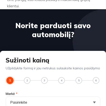
klientui.
Norite parduoti savo
automobilį?
Sužinoti kainą
Užpildykite formą ir jau netrukus sulauksite kainos pasiūlymo
1
2
3
4
5
6
Markė
*