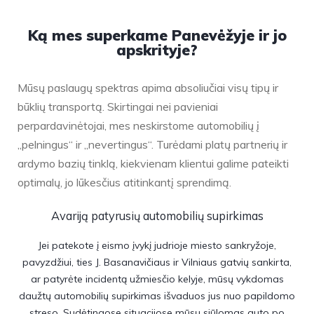
Ką mes superkame Panevėžyje ir jo
apskrityje?
Mūsų paslaugų spektras apima absoliučiai visų tipų ir
būklių transportą. Skirtingai nei pavieniai
perpardavinėtojai, mes neskirstome automobilių į
„pelningus“ ir „nevertingus“. Turėdami platų partnerių ir
ardymo bazių tinklą, kiekvienam klientui galime pateikti
optimalų, jo lūkesčius atitinkantį sprendimą.
Avariją patyrusių automobilių supirkimas
Jei patekote į eismo įvykį judrioje miesto sankryžoje,
pavyzdžiui, ties J. Basanavičiaus ir Vilniaus gatvių sankirta,
ar patyrėte incidentą užmiesčio kelyje, mūsų vykdomas
daužtų automobilių supirkimas išvaduos jus nuo papildomo
streso. Sudėtingose situacijose mūsų siūlomas auto po