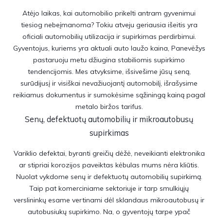
Atėjo laikas, kai automobilio prikelti antram gyvenimui
tiesiog nebeįmanoma? Tokiu atveju geriausia išeitis yra
oficiali automobilių utilizacija ir supirkimas perdirbimui.
Gyventojus, kuriems yra aktuali auto laužo kaina, Panevėžys
pastaruoju metu džiugina stabiliomis supirkimo
tendencijomis. Mes atvyksime, išsivešime jūsų seną,
surūdijusį ir visiškai nevažiuojantį automobilį, išrašysime
reikiamus dokumentus ir sumokėsime sąžiningą kainą pagal
metalo biržos tarifus.
Senų, defektuotų automobilių ir mikroautobusų
supirkimas
Variklio defektai, byranti greičių dėžė, neveikianti elektronika
ar stipriai korozijos paveiktas kėbulas mums nėra kliūtis.
Nuolat vykdome senų ir defektuotų automobilių supirkimą.
Taip pat komerciniame sektoriuje ir tarp smulkiųjų
verslininkų esame vertinami dėl sklandaus mikroautobusų ir
autobusiukų supirkimo. Na, o gyventojų tarpe ypač