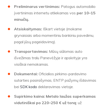
Preliminarus vertinimas:
Patogus automobilio
įvertinimas internetu atliekamas vos
per 10–15
minučių.
Atsiskaitymas:
Iškart vietoje (mokame
grynaisiais arba momentiniu bankiniu pavedimu,
pagal jūsų pageidavimą).
Transportavimas:
Mūsų siūlomas auto
išvežimas tralu Panevėžyje ir apskrityje yra
visiškai nemokamas.
Dokumentai:
Oficialios pirkimo-pardavimo
sutarties pasirašymas, ENTP pažymų išdavimas
bei
SDK kodo
deklaravimas vietoje.
Supirkimo kaina:
Metalo laužas superkamas
vidutiniškai po 220–250 € už toną
; už