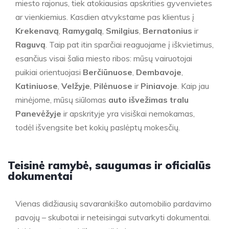
miesto rajonus, tiek atokiausias apskrities gyvenvietes
ar vienkiemius. Kasdien atvykstame pas klientus į
Krekenavą
,
Ramygalą
,
Smilgius
,
Bernatonius
ir
Raguvą
. Taip pat itin sparčiai reaguojame į iškvietimus,
esančius visai šalia miesto ribos: mūsų vairuotojai
puikiai orientuojasi
Berčiūnuose
,
Dembavoje
,
Katiniuose
,
Velžyje
,
Pilėnuose
ir
Piniavoje
. Kaip jau
minėjome, mūsų siūlomas
auto išvežimas tralu
Panevėžyje
ir apskrityje yra visiškai nemokamas,
todėl išvengsite bet kokių paslėptų mokesčių.
Teisinė ramybė, saugumas ir oficialūs
dokumentai
Vienas didžiausių savarankiško automobilio pardavimo
pavojų – skubotai ir neteisingai sutvarkyti dokumentai.