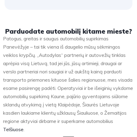
Parduodate automobilį kitame mieste?
Patogus, greitas ir saugus automobilių supirkimas
Panevėžyje – tai tik viena iš daugelio mūsų sėkmingos
veiklos krypčių. „Autodylas“ partnerių ir autovežių tinklas
aprėpia visą Lietuvą, tad jei jūs, jūsų artimieji, draugai ar
verslo partneriai nori saugiai ir už aukštą kainą parduoti
transporto priemones kituose šalies regionuose, mes visada
esame pasirengę padėti. Operatyviai ir be išeiginių vykdome
automobilių supirkimą Kaune, pajūrio gyventojams siūlome
sklandų atvykimą į vietą Klaipėdoje, Šiaurės Lietuvoje
kasdien laukiame klientų užklausų Šiauliuose, o Žemaitijos
regione aktyviai dirbame ir superkame automobilius
Telšiuose
.