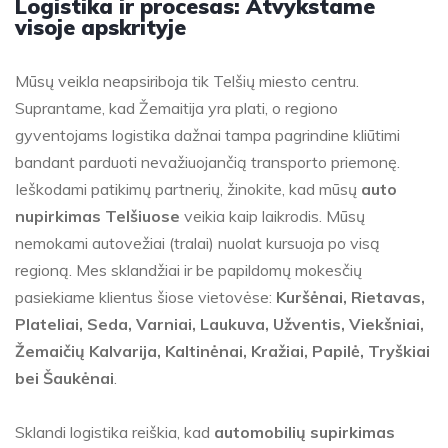
Logistika ir procesas: Atvykstame
visoje apskrityje
Mūsų veikla neapsiriboja tik Telšių miesto centru.
Suprantame, kad Žemaitija yra plati, o regiono
gyventojams logistika dažnai tampa pagrindine kliūtimi
bandant parduoti nevažiuojančią transporto priemonę.
Ieškodami patikimų partnerių, žinokite, kad mūsų
auto
nupirkimas Telšiuose
veikia kaip laikrodis. Mūsų
nemokami autovežiai (tralai) nuolat kursuoja po visą
regioną. Mes sklandžiai ir be papildomų mokesčių
pasiekiame klientus šiose vietovėse:
Kuršėnai, Rietavas,
Plateliai, Seda, Varniai, Laukuva, Užventis, Viekšniai,
Žemaičių Kalvarija, Kaltinėnai, Kražiai, Papilė, Tryškiai
bei Šaukėnai
.
Sklandi logistika reiškia, kad
automobilių supirkimas