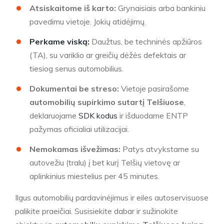
Atsiskaitome iš karto:
Grynaisiais arba bankiniu
pavedimu vietoje. Jokių atidėjimų.
Perkame viską:
Daužtus, be techninės apžiūros
(TA), su variklio ar greičių dėžės defektais ar
tiesiog senus automobilius.
Dokumentai be streso:
Vietoje pasirašome
automobilių supirkimo sutartį Telšiuose
,
deklaruojame
SDK kodus
ir išduodame ENTP
pažymas oficialiai utilizacijai.
Nemokamas išvežimas:
Patys atvykstame su
autovežiu (tralu) į bet kurį Telšių vietovę ar
aplinkinius miestelius per 45 minutes.
Ilgus automobilių pardavinėjimus ir eiles autoservisuose
palikite praeičiai. Susisiekite dabar ir sužinokite