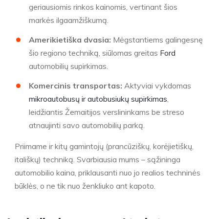
geriausiomis rinkos kainomis, vertinant šios
markės ilgaamžiškumą.
Amerikietiška dvasia:
Mėgstantiems galingesnę
šio regiono techniką, siūlomas greitas
Ford
automobilių supirkimas.
Komercinis transportas:
Aktyviai vykdomas
mikroautobusų ir autobusiukų supirkimas
,
leidžiantis Žemaitijos verslininkams be streso
atnaujinti savo automobilių parką.
Priimame ir kitų gamintojų (prancūziškų, korėjietiškų,
itališkų) techniką. Svarbiausia mums – sąžininga
automobilio kaina, priklausanti nuo jo realios techninės
būklės, o ne tik nuo ženkliuko ant kapoto.