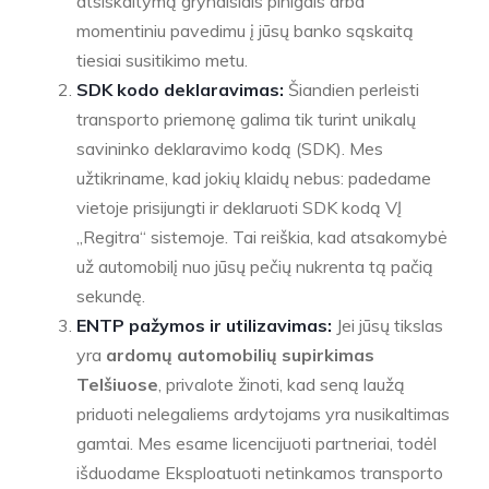
atsiskaitymą grynaisiais pinigais arba
momentiniu pavedimu į jūsų banko sąskaitą
tiesiai susitikimo metu.
SDK kodo deklaravimas:
Šiandien perleisti
transporto priemonę galima tik turint unikalų
savininko deklaravimo kodą (SDK). Mes
užtikriname, kad jokių klaidų nebus: padedame
vietoje prisijungti ir deklaruoti SDK kodą VĮ
„Regitra“ sistemoje. Tai reiškia, kad atsakomybė
už automobilį nuo jūsų pečių nukrenta tą pačią
sekundę.
ENTP pažymos ir utilizavimas:
Jei jūsų tikslas
yra
ardomų automobilių supirkimas
Telšiuose
, privalote žinoti, kad seną laužą
priduoti nelegaliems ardytojams yra nusikaltimas
gamtai. Mes esame licencijuoti partneriai, todėl
išduodame Eksploatuoti netinkamos transporto