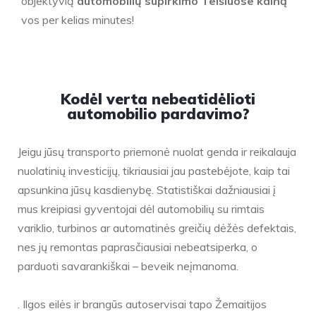
objektyvią
automobilių supirkimo Telšiuose kainą
vos per kelias minutes!
Kodėl verta nebeatidėlioti
automobilio pardavimo?
Jeigu jūsų transporto priemonė nuolat genda ir reikalauja
nuolatinių investicijų, tikriausiai jau pastebėjote, kaip tai
apsunkina jūsų kasdienybę. Statistiškai dažniausiai į
mus kreipiasi gyventojai dėl automobilių su rimtais
variklio, turbinos ar automatinės greičių dėžės defektais,
nes jų remontas paprasčiausiai nebeatsiperka, o
parduoti savarankiškai – beveik neįmanoma.
. Ilgos eilės ir brangūs autoservisai tapo Žemaitijos