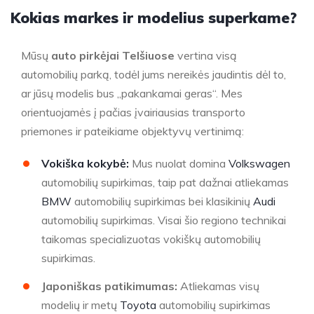
Kokias markes ir modelius superkame?
Mūsų
auto pirkėjai Telšiuose
vertina visą
automobilių parką, todėl jums nereikės jaudintis dėl to,
ar jūsų modelis bus „pakankamai geras“. Mes
orientuojamės į pačias įvairiausias transporto
priemones ir pateikiame objektyvų vertinimą:
Vokiška kokybė:
Mus nuolat domina
Volkswagen
automobilių supirkimas, taip pat dažnai atliekamas
BMW
automobilių supirkimas bei klasikinių
Audi
automobilių supirkimas. Visai šio regiono technikai
taikomas specializuotas vokiškų automobilių
supirkimas.
Japoniškas patikimumas:
Atliekamas visų
modelių ir metų
Toyota
automobilių supirkimas