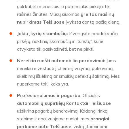
gali kabėti mėnesiais, o potencialūs pirkėjai tik
rašinės žinutes. Mūsų siūlomas
greitas mašinų
nupirkimas Telšiuose
įvyksta dar tą pačią dieną.
Jokių įkyrių skambučių:
Išvengsite neadekvačių
pirkėjų, naktinių skambučių ir „turistų“, kurie
atvyksta tik pasivažinėti, bet ne pirkti.
Nereikia ruošti automobilio pardavimui:
Jums
nereikia investuoti į cheminį valymą, poliravimą,
skelbimų iškėlimą ar smulkių defektų šalinimą. Mes
nuperkame tokį, koks yra.
Profesionalumas ir pagarba:
Oficialūs
automobilių supirkėjų kontaktai Telšiuose
užtikrina pagarbų bendravimą. Kadangi rinką
stebime ir analizuojame nuolat, mes
brangiai
perkame auto Telšiuose
, viską įforminame