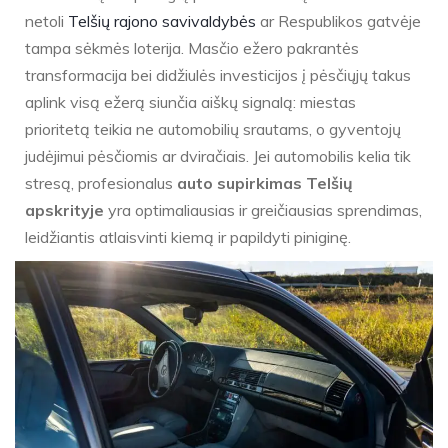
netoli
Telšių rajono savivaldybės
ar Respublikos gatvėje
tampa sėkmės loterija. Masčio ežero pakrantės
transformacija bei didžiulės investicijos į pėsčiųjų takus
aplink visą ežerą siunčia aiškų signalą: miestas
prioritetą teikia ne automobilių srautams, o gyventojų
judėjimui pėsčiomis ar dviračiais. Jei automobilis kelia tik
stresą, profesionalus
auto supirkimas Telšių
apskrityje
yra optimaliausias ir greičiausias sprendimas,
leidžiantis atlaisvinti kiemą ir papildyti piniginę.