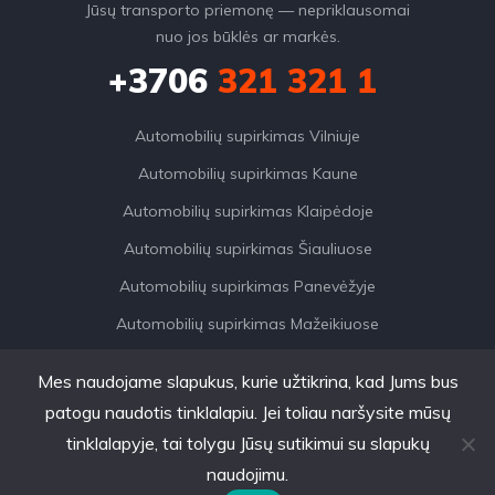
Jūsų transporto priemonę — nepriklausomai
nuo jos būklės ar markės.
+3706
321 321 1
Automobilių supirkimas Vilniuje
Automobilių supirkimas Kaune
Automobilių supirkimas Klaipėdoje
Automobilių supirkimas Šiauliuose
Automobilių supirkimas Panevėžyje
Automobilių supirkimas Mažeikiuose
Mes naudojame slapukus, kurie užtikrina, kad Jums bus
patogu naudotis tinklalapiu. Jei toliau naršysite mūsų
tinklalapyje, tai tolygu Jūsų sutikimui su slapukų
AutoDylas © 2026. Visos
naudojimu.
teisės saugomos.