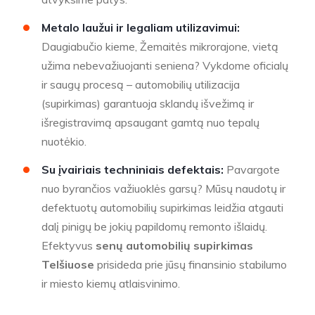
Metalo laužui ir legaliam utilizavimui:
Daugiabučio kieme, Žemaitės mikrorajone, vietą
užima nebevažiuojanti seniena? Vykdome oficialų
ir saugų procesą – automobilių utilizacija
(supirkimas) garantuoja sklandų išvežimą ir
išregistravimą apsaugant gamtą nuo tepalų
nuotėkio.
Su įvairiais techniniais defektais:
Pavargote
nuo byrančios važiuoklės garsų? Mūsų naudotų ir
defektuotų automobilių supirkimas leidžia atgauti
dalį pinigų be jokių papildomų remonto išlaidų.
Efektyvus
senų automobilių supirkimas
Telšiuose
prisideda prie jūsų finansinio stabilumo
ir miesto kiemų atlaisvinimo.