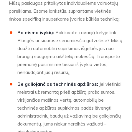
Mūsų paslaugos pritaikytos individualiems vairuotojų
poreikiams. Esame lankstūs, suprantame vietinės
rinkos specifiką ir superkame įvairios būklės techniką:
Po eismo įvykių:
Pakliuvote į avariją kelyje link
Plungės ar siaurose senamiesčio gatvelėse? Mūsų
daužtų automobilių supirkimas išgelbės jus nuo
brangių saugojimo aikštelių mokesčių. Transporto
priemonę pasiimsime tiesiai iš įvykio vietos,
nenaudojant jūsų resursų.
Be galiojančios techninės apžiūros:
Jei vietiniai
meistrai už remontą prieš apžiūrą prašo sumos,
viršijančios mašinos vertę, automobilių be
techninės apžiūros supirkimas padės išvengti
administracinių baudų už važiavimą be galiojančių
dokumentų. Jums niekur nereikės važiuoti –
atvyksime patys.