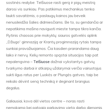
sostinės realybe: Telšiuose rasti gerą ir pigų meistrą
darosi vis sunkiau. Pas patikimus mechanikus tenka
laukti savaitėmis, o paslaugų kainos jau beveik
nenusileidžia šalies didmiesčiams. Be to, su gendančia ar
nepatikima mašina naviguoti mieste tampa tikra kančia.
Rytinis chaosas prie mokyklų: siauros gatvelės aplink
„Džiugo“ gimnaziją ar Krantų progimnaziją rytais tampa
sunkiai pravažiuojamos. Čia kasdien prarandama daug
laiko ir nervų. Kelių remonto spąstai situacijos taip pat
nepalengvina –
Telšiuose
dažnai vykstantys gatvių
tvarkymo darbai ir atkarpų uždarymai verčia vairuotojus
sukti ilgus ratus per Luokės ar Plungės gatves, taip be
reikalo dėvint seną techniką ir deginant brangius
degalus.
Galiausiai, kova dėl vietos centre – noras rasti
nemokamą bei patogią parkavimo vietą darbo dienomis