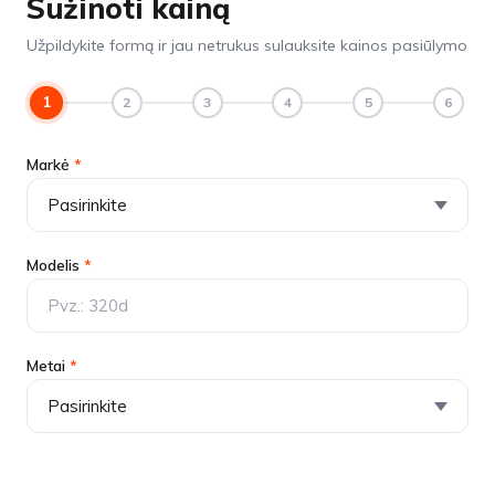
Sužinoti kainą
Užpildykite formą ir jau netrukus sulauksite kainos pasiūlymo
1
2
3
4
5
6
Markė
*
Modelis
*
Metai
*