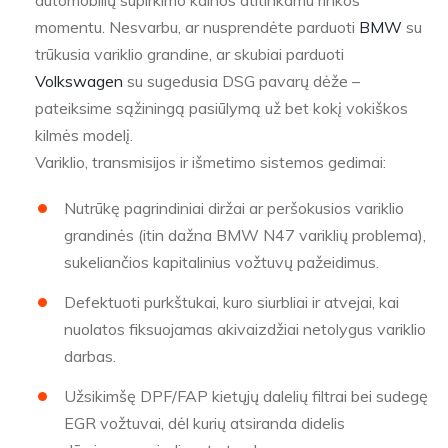
automobilių supirkimo kainos atitinkamu rinkos
momentu. Nesvarbu, ar nusprendėte parduoti
BMW
su
trūkusia variklio grandine, ar skubiai parduoti
Volkswagen
su sugedusia DSG pavarų dėže –
pateiksime sąžiningą pasiūlymą už bet kokį vokiškos
kilmės modelį.
Variklio, transmisijos ir išmetimo sistemos gedimai:
Nutrūkę pagrindiniai diržai ar peršokusios variklio
grandinės (itin dažna BMW N47 variklių problema),
sukeliančios kapitalinius vožtuvų pažeidimus.
Defektuoti purkštukai, kuro siurbliai ir atvejai, kai
nuolatos fiksuojamas akivaizdžiai netolygus variklio
darbas.
Užsikimšę DPF/FAP kietųjų dalelių filtrai bei sudegę
EGR vožtuvai, dėl kurių atsiranda didelis