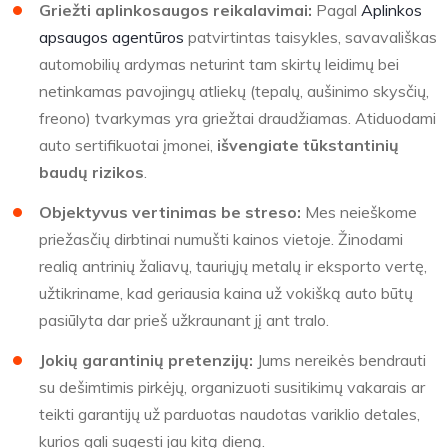
Griežti aplinkosaugos reikalavimai:
Pagal
Aplinkos
apsaugos agentūros
patvirtintas taisykles, savavališkas
automobilių ardymas neturint tam skirtų leidimų bei
netinkamas pavojingų atliekų (tepalų, aušinimo skysčių,
freono) tvarkymas yra griežtai draudžiamas. Atiduodami
auto sertifikuotai įmonei,
išvengiate tūkstantinių
baudų rizikos
.
Objektyvus vertinimas be streso:
Mes neieškome
priežasčių dirbtinai numušti kainos vietoje. Žinodami
realią antrinių žaliavų, tauriųjų metalų ir eksporto vertę,
užtikriname, kad geriausia kaina už vokišką auto būtų
pasiūlyta dar prieš užkraunant jį ant tralo.
Jokių garantinių pretenzijų:
Jums nereikės bendrauti
su dešimtimis pirkėjų, organizuoti susitikimų vakarais ar
teikti garantijų už parduotas naudotas variklio detales,
kurios gali sugesti jau kitą dieną.