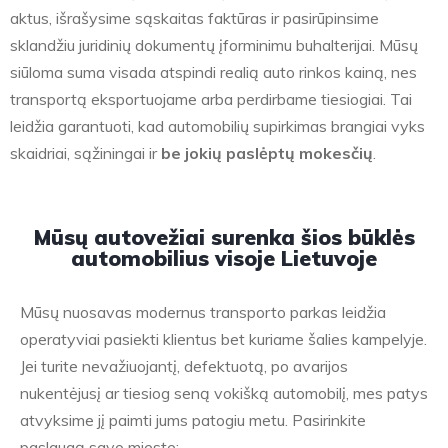
aktus, išrašysime sąskaitas faktūras ir pasirūpinsime
sklandžiu juridinių dokumentų įforminimu buhalterijai. Mūsų
siūloma suma visada atspindi realią auto rinkos kainą, nes
transportą eksportuojame arba perdirbame tiesiogiai. Tai
leidžia garantuoti, kad automobilių supirkimas brangiai vyks
skaidriai, sąžiningai ir
be jokių paslėptų mokesčių
.
Mūsų autovežiai surenka šios būklės
automobilius visoje Lietuvoje
Mūsų nuosavas modernus transporto parkas leidžia
operatyviai pasiekti klientus bet kuriame šalies kampelyje.
Jei turite nevažiuojantį, defektuotą, po avarijos
nukentėjusį ar tiesiog seną vokišką automobilį, mes patys
atvyksime jį paimti jums patogiu metu. Pasirinkite
paslaugą savo mieste: