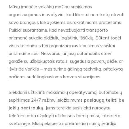
Mūsų įmonėje vokiškų mašinų supirkimas
organizuojamas inovatyviai, kad klientui nereikėtų eikvoti
savo brangaus laiko jokiems biurokratiniams procesams.
Puikiai suprantame, kad nevažiuojanti transporto
priemonė sukelia didžiulių logistinių iššūkių. Būtent todėl
visus techninius bei organizacinius klausimus visiškai
prisiimame sau. Nesvarbu, ar jūsų automobilis stovi
garaže su užblokuotais ratais, sugedusia pavarų dėže, ar
išvis be variklio – mes turime galingą techniką, pritaikytą
pačioms sudėtingiausioms krovos situacijoms.
Siekdami užtikrinti maksimalų operatyvumą, automobilių
supirkimas 24/7 režimu leidžia mums
paslaugą teikti be
jokių pertraukų
. Jums tereikia susisiekti nurodytu
telefonu arba užpildyti užklausos formą mūsų interneto
svetainėje. Mūsų ekspertai preliminarią sumą įvardija