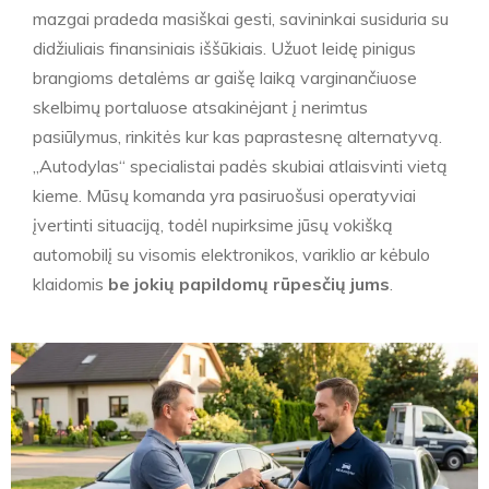
mazgai pradeda masiškai gesti, savininkai susiduria su
didžiuliais finansiniais iššūkiais. Užuot leidę pinigus
brangioms detalėms ar gaišę laiką varginančiuose
skelbimų portaluose atsakinėjant į nerimtus
pasiūlymus, rinkitės kur kas paprastesnę alternatyvą.
„Autodylas“ specialistai padės skubiai atlaisvinti vietą
kieme. Mūsų komanda yra pasiruošusi operatyviai
įvertinti situaciją, todėl nupirksime jūsų vokišką
automobilį su visomis elektronikos, variklio ar kėbulo
klaidomis
be jokių papildomų rūpesčių jums
.