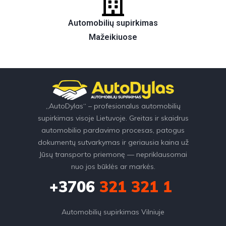
Automobilių supirkimas
Mažeikiuose
„AutoDylas“ – profesionalus automobilių
supirkimas visoje Lietuvoje. Greitas ir skaidrus
automobilio pardavimo procesas, patogus
dokumentų sutvarkymas ir geriausia kaina už
Jūsų transporto priemonę — nepriklausomai
nuo jos būklės ar markės.
+3706
321 321 1
Automobilių supirkimas Vilniuje