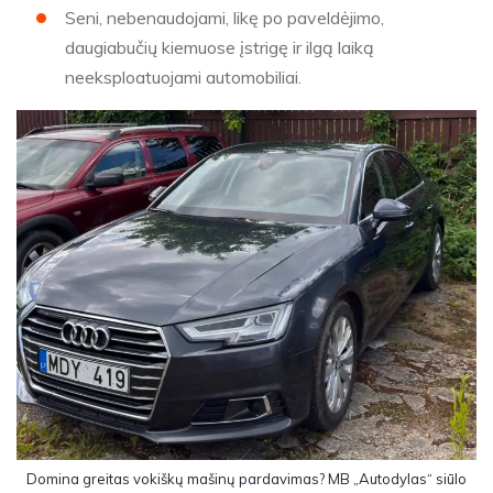
Seni, nebenaudojami, likę po paveldėjimo,
daugiabučių kiemuose įstrigę ir ilgą laiką
neeksploatuojami automobiliai.
Domina greitas vokiškų mašinų pardavimas? MB „Autodylas“ siūlo