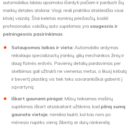
automobilius labiau apsimoka išardyti pačiam ir parduoti šių
markių detales atskirai. Visgi, reali praktika atskleidžia visai
kitokį vaizdą. Štai keletas esminių priežasčių, kodėl
profesionalus vokiškų auto supirkimas yra
saugesnis ir
pelningesnis pasirinkimas
:
Sutaupomas laikas ir vieta:
Automobilio ardymas
reikalauja specializuotų įrankių, gilių mechanikos žinių ir
daug fizinės erdvės. Pavienių detalių pardavimas per
skelbimus gali užtrukti ne vienerius metus, o likusį kėbulą
ir bevertį plastiką vis tiek teks savarankiškai gabenti į
sąvartyną.
Iškart gaunami pinigai:
Mūsų teikiamas mašinų
supirkimas iškart atsiskaitant užtikrina, kad
pilną sumą
gaunate vietoje
, nereikia laukti, kol kas nors po
mėnesio nupirks vieną žibintą ar durų rankenėlę.