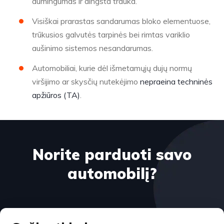
dūmingumas ir dingsta trauka.
Visiškai prarastas sandarumas bloko elementuose,
trūkusios galvutės tarpinės bei rimtas variklio
aušinimo sistemos nesandarumas.
Automobiliai, kurie dėl išmetamųjų dujų normų
viršijimo ar skysčių nutekėjimo
nepraeina techninės
apžiūros (TA)
.
Norite parduoti savo
automobilį?