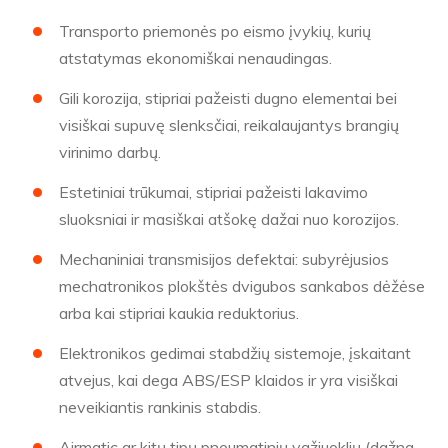
Transporto priemonės po eismo įvykių, kurių
atstatymas ekonomiškai nenaudingas.
Gili korozija, stipriai pažeisti dugno elementai bei
visiškai supuvę slenksčiai, reikalaujantys brangių
virinimo darbų.
Estetiniai trūkumai, stipriai pažeisti lakavimo
sluoksniai ir masiškai atšokę dažai nuo korozijos.
Mechaniniai transmisijos defektai: subyrėjusios
mechatronikos plokštės dvigubos sankabos dėžėse
arba kai stipriai kaukia reduktorius.
Elektronikos gedimai stabdžių sistemoje, įskaitant
atvejus, kai dega ABS/ESP klaidos ir yra visiškai
neveikiantis rankinis stabdis.
Airmatic ar kitų tipų pneumatinių važiuoklių (dažna