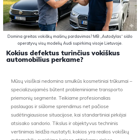
Domina greitas vokiškų mašinų pardavimas? MB „Autodylas“ siūlo
operatyvų visų modelių Audi supirkimą visoje Lietuvoje.
Kokius defektus turinčius vokiškus
automobilius perkame?
Mūsų visiškai nedomina smulkūs kosmetiniai trūkumai –
specializuojamės būtent probleminiame transporto
priemonių segmente. Teikiame profesionalias
paslaugas ir siūlome sprendimus net pačiose
sudėtingiausiose situacijose, kai standartiniai pirkėjai
atsisako sandorio. Tikslus ir objektyvus techninis
vertinimas leidžia nustatyti, kokios yra realios vokiškų