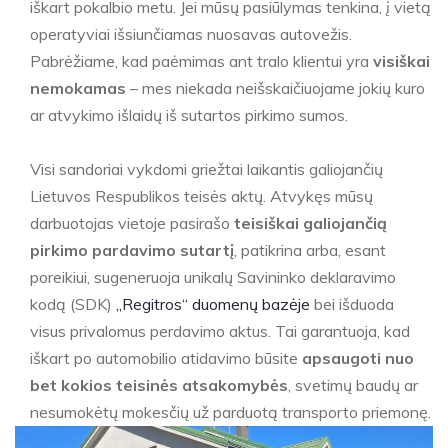
iškart pokalbio metu. Jei mūsų pasiūlymas tenkina, į vietą
operatyviai išsiunčiamas nuosavas autovežis.
Pabrėžiame, kad paėmimas ant tralo klientui yra
visiškai
nemokamas
– mes niekada neišskaičiuojame jokių kuro
ar atvykimo išlaidų iš sutartos pirkimo sumos.
Visi sandoriai vykdomi griežtai laikantis galiojančių
Lietuvos Respublikos teisės aktų. Atvykęs mūsų
darbuotojas vietoje pasirašo
teisiškai galiojančią
pirkimo pardavimo sutartį
, patikrina arba, esant
poreikiui, sugeneruoja unikalų Savininko deklaravimo
kodą (SDK)
„Regitros“ duomenų bazėje
bei išduoda
visus privalomus perdavimo aktus. Tai garantuoja, kad
iškart po automobilio atidavimo būsite
apsaugoti nuo
bet kokios teisinės atsakomybės
, svetimų baudų ar
nesumokėtų mokesčių už parduotą transporto priemonę.