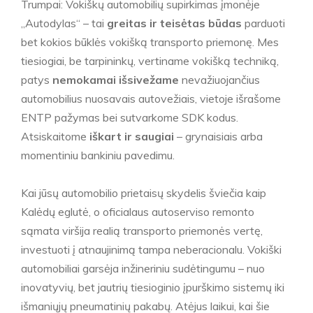
Trumpai: Vokiškų automobilių supirkimas įmonėje
„Autodylas“ – tai
greitas ir teisėtas būdas
parduoti
bet kokios būklės vokišką transporto priemonę. Mes
tiesiogiai, be tarpininkų, vertiname vokišką techniką,
patys
nemokamai išsivežame
nevažiuojančius
automobilius nuosavais autovežiais, vietoje išrašome
ENTP pažymas bei sutvarkome SDK kodus.
Atsiskaitome
iškart ir saugiai
– grynaisiais arba
momentiniu bankiniu pavedimu.
Kai jūsų automobilio prietaisų skydelis šviečia kaip
Kalėdų eglutė, o oficialaus autoserviso remonto
sąmata viršija realią transporto priemonės vertę,
investuoti į atnaujinimą tampa neberacionalu. Vokiški
automobiliai garsėja inžineriniu sudėtingumu – nuo
inovatyvių, bet jautrių tiesioginio įpurškimo sistemų iki
išmaniųjų pneumatinių pakabų. Atėjus laikui, kai šie