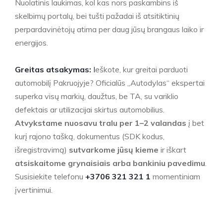
Nuolatinis laukimas, kol kas nors paskambins iš
skelbimų portalų, bei tušti pažadai iš atsitiktinių
perpardavinėtojų atima per daug jūsų brangaus laiko ir
energijos.
Greitas atsakymas:
I
eškote, kur greitai parduoti
automobilį Pakruojyje? Oficialūs „Autodylas“ ekspertai
superka visų markių, daužtus, be TA, su variklio
defektais ar utilizacijai skirtus automobilius.
Atvykstame nuosavu tralu per 1–2 valandas
į bet
kurį rajono tašką, dokumentus (SDK kodus,
išregistravimą)
sutvarkome jūsų kieme
ir iškart
atsiskaitome grynaisiais arba bankiniu pavedimu
.
Susisiekite telefonu
+3706 321 321 1
momentiniam
įvertinimui.