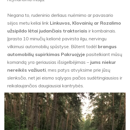
Negana to, rudeninio derliaus nuėmimo ar pavasario
sėjos metu keliai link
Linkuvos, Klovainių ar Rozalimo
užsipildo lėtai judančiais traktoriais
ir kombainais.
Įprasta 10 minučių kelionė pavirsta ilgu, nervingu
vilkimusi automobilių spūstyse. Būtent todėl
brangus
automobilių supirkimas Pakruojyje
pasitelkiant mūsų
komandą yra geriausias išsigelbėjimas –
jums niekur
nereikės važiuoti
, mes patys atvyksime prie jūsų
slenksčio, net jei eismo sąlygos pačios sudėtingiausios ir
reikalaujančios daugiausiai kantrybės.