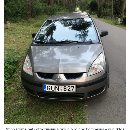
Atvykstame net į atokiausius Pakruojo rajono kampelius – nupirktas