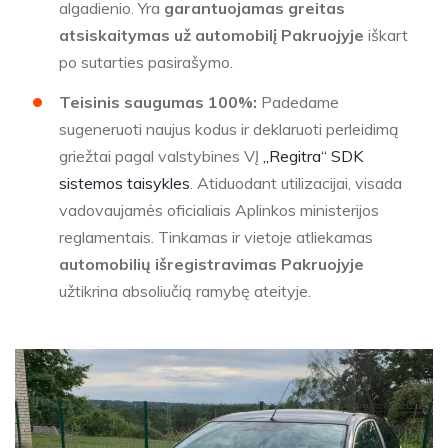
algadienio. Yra
garantuojamas greitas
atsiskaitymas už automobilį Pakruojyje
iškart
po sutarties pasirašymo.
Teisinis saugumas 100%:
Padedame
sugeneruoti naujus kodus ir deklaruoti perleidimą
griežtai pagal valstybines VĮ
„Regitra“ SDK
sistemos taisykles
. Atiduodant utilizacijai, visada
vadovaujamės oficialiais Aplinkos ministerijos
reglamentais. Tinkamas ir vietoje atliekamas
automobilių išregistravimas Pakruojyje
užtikrina absoliučią ramybę ateityje.