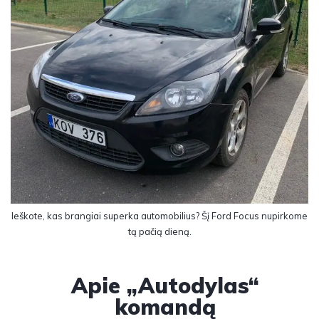
Ieškote, kas brangiai superka automobilius? Šį Ford Focus nupirkome
tą pačią dieną.
Apie „Autodylas“
komandą