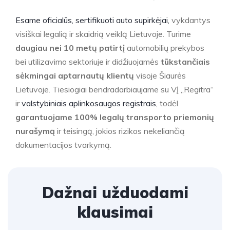
Esame oficialūs, sertifikuoti auto supirkėjai,
vykdantys
visiškai legalią ir skaidrią veiklą Lietuvoje. Turime
daugiau nei 10 metų patirtį
automobilių prekybos
bei utilizavimo sektoriuje ir didžiuojamės
tūkstančiais
sėkmingai aptarnautų klientų
visoje Šiaurės
Lietuvoje. Tiesiogiai bendradarbiaujame su VĮ „Regitra“
ir
valstybiniais aplinkosaugos registrais
, todėl
garantuojame 100% legalų transporto priemonių
nurašymą
ir teisingą, jokios rizikos nekeliančią
dokumentacijos tvarkymą.
Dažnai užduodami
klausimai