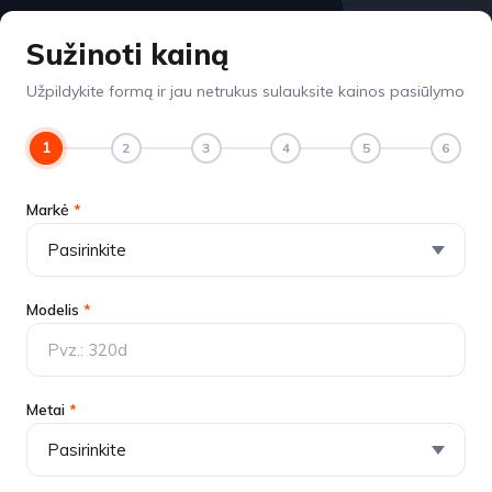
Sužinoti kainą
Užpildykite formą ir jau netrukus sulauksite kainos pasiūlymo
1
2
3
4
5
6
Markė
*
Modelis
*
Metai
*