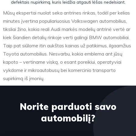
defektais nupirkimą, kuris leidžia atgauti lėšas nedelsiant.
Mūsų ekspertai nuolat seka antrines rinkas, todėl per kelias
minutes įvertina populiariuosius Volkswagen automobilius,
tiksliai žino, kokia reali Audi markės modelių antrinė vertė ar
kiek šiandien detalių rinkoje verti galingi BMW automobiliai.
Taip pat siūlome itin aukštas kainas už patikimus, ilgaamžius
Toyota automobilius. Nesvarbu, kokia emblema ant jūsų
kapoto – vertiname viską, o esant poreikiui, operatyviai
vykdome ir mikroautobusų bei komercinio transporto
supirkimą iš įmonių.
Norite parduoti savo
automobilį?