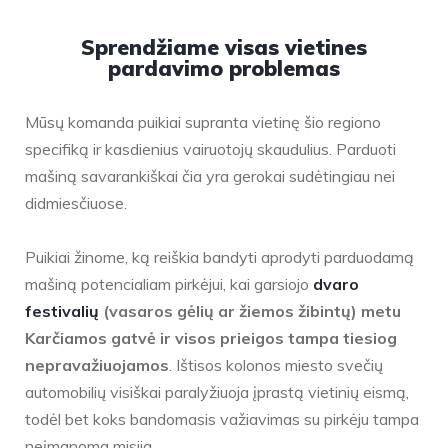
Sprendžiame visas vietines
pardavimo problemas
Mūsų komanda puikiai supranta vietinę šio regiono
specifiką ir kasdienius vairuotojų skaudulius. Parduoti
mašiną savarankiškai čia yra gerokai sudėtingiau nei
didmiesčiuose.
Puikiai žinome, ką reiškia bandyti aprodyti parduodamą
mašiną potencialiam pirkėjui, kai garsiojo
dvaro
festivalių
(vasaros gėlių ar žiemos žibintų) metu
Karčiamos gatvė ir visos prieigos tampa tiesiog
nepravažiuojamos
. Ištisos kolonos miesto svečių
automobilių visiškai paralyžiuoja įprastą vietinių eismą,
todėl bet koks bandomasis važiavimas su pirkėju tampa
neįmanoma misija.