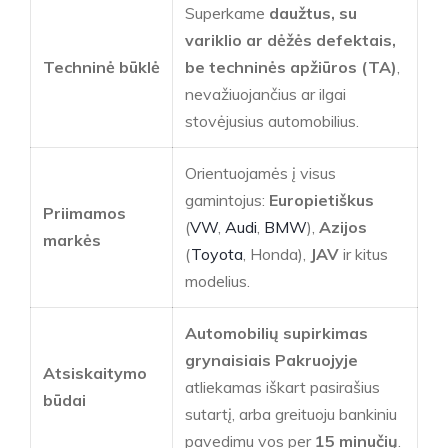
Superkame
daužtus, su
variklio ar dėžės defektais,
Techninė būklė
be techninės apžiūros (TA)
,
nevažiuojančius ar ilgai
stovėjusius automobilius.
Orientuojamės į visus
gamintojus:
Europietiškus
Priimamos
(
VW
,
Audi
,
BMW
),
Azijos
markės
(
Toyota
, Honda),
JAV
ir kitus
modelius.
Automobilių supirkimas
grynaisiais Pakruojyje
Atsiskaitymo
atliekamas iškart pasirašius
būdai
sutartį, arba greituoju bankiniu
pavedimu vos per
15 minučių
.