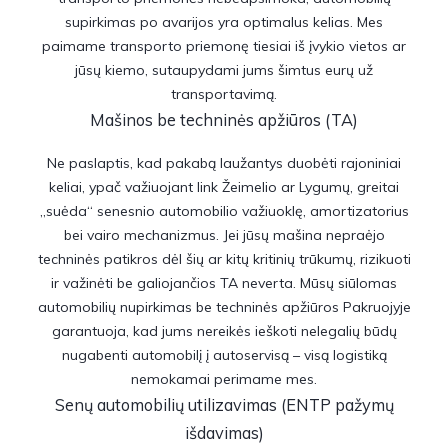
supirkimas po avarijos yra optimalus kelias. Mes
paimame transporto priemonę tiesiai iš įvykio vietos ar
jūsų kiemo, sutaupydami jums šimtus eurų už
transportavimą.
Mašinos be techninės apžiūros (TA)
Ne paslaptis, kad pakabą laužantys duobėti rajoniniai
keliai, ypač važiuojant link Žeimelio ar Lygumų, greitai
„suėda“ senesnio automobilio važiuoklę, amortizatorius
bei vairo mechanizmus. Jei jūsų mašina nepraėjo
techninės patikros dėl šių ar kitų kritinių trūkumų, rizikuoti
ir važinėti be galiojančios TA neverta. Mūsų siūlomas
automobilių nupirkimas be techninės apžiūros Pakruojyje
garantuoja, kad jums nereikės ieškoti nelegalių būdų
nugabenti automobilį į autoservisą – visą logistiką
nemokamai perimame mes.
Senų automobilių utilizavimas (ENTP pažymų
išdavimas)