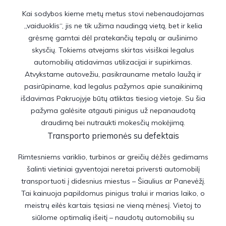
Kai sodybos kieme metų metus stovi nebenaudojamas
„vaiduoklis“, jis ne tik užima naudingą vietą, bet ir kelia
grėsmę gamtai dėl pratekančių tepalų ar aušinimo
skysčių. Tokiems atvejams skirtas visiškai legalus
automobilių atidavimas utilizacijai ir supirkimas.
Atvykstame autovežiu, pasikrauname metalo laužą ir
pasirūpiname, kad legalus pažymos apie sunaikinimą
išdavimas Pakruojyje būtų atliktas tiesiog vietoje. Su šia
pažyma galėsite atgauti pinigus už nepanaudotą
draudimą bei nutraukti mokesčių mokėjimą.
Transporto priemonės su defektais
Rimtesniems variklio, turbinos ar greičių dėžės gedimams
šalinti vietiniai gyventojai neretai priversti automobilį
transportuoti į didesnius miestus – Šiaulius ar Panevėžį.
Tai kainuoja papildomus pinigus tralui ir marias laiko, o
meistrų eilės kartais tęsiasi ne vieną mėnesį. Vietoj to
siūlome optimalią išeitį – naudotų automobilių su