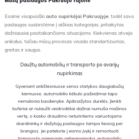
Mūsų paslaugos Pakruojo rajone
Esame visapusiški
auto supirkėjai Pakruojyje
, todėl savo
paslaugas suskirstėme į aiškias kategorijas, pritaikytas
dažniausiai pasitaikančioms situacijoms. Kiekvienas atvejis
unikalus, tačiau mūsų procesas visada standartizuotas,
greitas ir saugus.
Daužtų automobilių ir transporto po avarijų
nupirkimas
Gyvenant ankštesniuose senos statybos daugiabučių
kiemuose, automobilio kėbulo pažeidimai tapo
nemalonia kasdienybe. Apibraižytos durelės, įlenkti
buferiai ar nulaužti veidrodėliai dažnai numuša mašinos
vertę, o kasko draudimo neturintiems vairuotojams
skardininkų ir dažytojų paslaugos tampa tiesiog per
brangios. Jei patekote į eismo įvykį ir remontuoti
transporto priemonės nebeapsimoka, automobilių