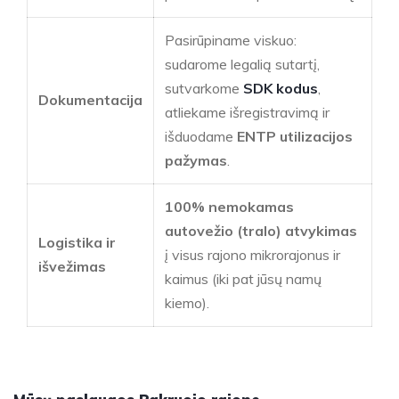
Pasirūpiname viskuo:
sudarome legalią sutartį,
sutvarkome
SDK kodus
,
Dokumentacija
atliekame išregistravimą ir
išduodame
ENTP utilizacijos
pažymas
.
100% nemokamas
autovežio (tralo) atvykimas
Logistika ir
į visus rajono mikrorajonus ir
išvežimas
kaimus (iki pat jūsų namų
kiemo).