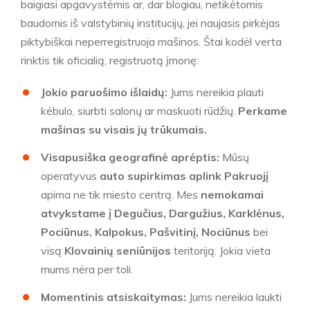
baigiasi apgavystėmis ar, dar blogiau, netikėtomis
baudomis iš valstybinių institucijų, jei naujasis pirkėjas
piktybiškai neperregistruoja mašinos. Štai kodėl verta
rinktis tik oficialią, registruotą įmonę:
Jokio paruošimo išlaidų:
Jums nereikia plauti
kėbulo, siurbti salonų ar maskuoti rūdžių.
Perkame
mašinas su visais jų trūkumais.
Visapusiška geografinė aprėptis:
Mūsų
operatyvus
auto supirkimas aplink Pakruojį
apima ne tik miesto centrą. Mes
nemokamai
atvykstame į Degučius, Dargužius, Karklėnus,
Pociūnus, Kalpokus, Pašvitinį, Nociūnus
bei
visą
Klovainių seniūnijos
teritoriją. Jokia vieta
mums nėra per toli.
Momentinis atsiskaitymas:
Jums nereikia laukti