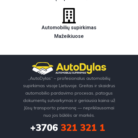
Automobilių supirkimas
Mažeikiuose
„AutoDylas“ – profesionalus automobilių
supirkimas visoje Lietuvoje. Greitas ir skaidrus
automobilio pardavimo procesas, patogus
dokumentų sutvarkymas ir geriausia kaina už
Jūsų transporto priemonę — nepriklausomai
nuo jos būklės ar markės.
+3706
321 321 1