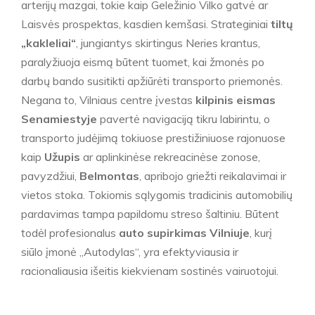
arterijų mazgai, tokie kaip Geležinio Vilko gatvė ar
Laisvės prospektas, kasdien kemšasi. Strateginiai
tiltų
„kakleliai“
, jungiantys skirtingus Neries krantus,
paralyžiuoja eismą būtent tuomet, kai žmonės po
darbų bando susitikti apžiūrėti transporto priemonės.
Negana to, Vilniaus centre įvestas
kilpinis eismas
Senamiestyje
pavertė navigaciją tikru labirintu, o
transporto judėjimą tokiuose prestižiniuose rajonuose
kaip
Užupis
ar aplinkinėse rekreacinėse zonose,
pavyzdžiui,
Belmontas
, apribojo griežti reikalavimai ir
vietos stoka. Tokiomis sąlygomis tradicinis automobilių
pardavimas tampa papildomu streso šaltiniu. Būtent
todėl profesionalus
auto supirkimas Vilniuje
, kurį
siūlo įmonė „Autodylas“, yra efektyviausia ir
racionaliausia išeitis kiekvienam sostinės vairuotojui.