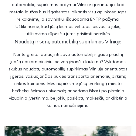
automobilių supirkimas ardymui Vilniuje garantuoja, kad
metalo laužas bus išgabentas laikantis visų aplinkosaugos
reikalavimų, o savininkui išduodama ENTP pažyma.
Užtikriname, kad jūsų kiemas vėl taps laisvas, o jokių
utilizavimo rūpesčių jums prisiimti nereikės.
Naudotų ir senų automobilių supirkimas Vilniuje
Norite greitai atnaujinti savo automobilį ir gauti pradinį
įnašą naujam pirkiniui be varginančio laukimo? Vykdomas
skubus naudotų automobilių supirkimas Vilniuje orientuotas
į geros, važiuojančios būklės transporto priemonių pirkimą
rinkos kainomis. Mes nupirksime jūsų tvarkingą miesto
hečbeką, šeimos universalą ar sedaną iškart po pirminio
vizualinio įvertinimo, be jokių paslėptų mokesčių ar dirbtinio
kainos numušinėjimo.