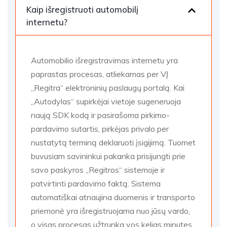
Kaip išregistruoti automobilį
internetu?
Automobilio išregistravimas internetu yra
paprastas procesas, atliekamas per VĮ
„Regitra“ elektroninių paslaugų portalą. Kai
„Autodylas“ supirkėjai vietoje sugeneruoja
naują SDK kodą ir pasirašoma pirkimo-
pardavimo sutartis, pirkėjas privalo per
nustatytą terminą deklaruoti įsigijimą. Tuomet
buvusiam savininkui pakanka prisijungti prie
savo paskyros „Regitros“ sistemoje ir
patvirtinti pardavimo faktą. Sistema
automatiškai atnaujina duomenis ir transporto
priemonė yra išregistruojama nuo jūsų vardo,
o visas procesas užtrunka vos kelias minutes