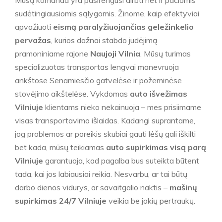
sudėtingiausiomis sąlygomis. Žinome, kaip efektyviai
apvažiuoti
eismą paralyžiuojančias geležinkelio
pervažas
, kurios dažnai stabdo judėjimą
pramoniniame rajone
Naujoji Vilnia
. Mūsų turimas
specializuotas transportas lengvai manevruoja
ankštose Senamiesčio gatvelėse ir požeminėse
stovėjimo aikštelėse. Vykdomas
auto išvežimas
Vilniuje
klientams nieko nekainuoja – mes prisiimame
visas transportavimo išlaidas. Kadangi suprantame,
jog problemos ar poreikis skubiai gauti lėšų gali iškilti
bet kada, mūsų teikiamas
auto supirkimas visą parą
Vilniuje
garantuoja, kad pagalba bus suteikta būtent
tada, kai jos labiausiai reikia. Nesvarbu, ar tai būtų
darbo dienos vidurys, ar savaitgalio naktis –
mašinų
supirkimas 24/7 Vilniuje
veikia be jokių pertraukų.