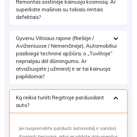
Remontas sostinėje kainuoja kosmosą. Ar
superkate mašinas su tokiais rimtais
defektais?
Gyvenu Vilniaus rajone (Riešėje /
Avižieniuose / Nemenčinėje). Automobiliui
pasibaigė techninė apžiūra, o „Tuvlitoje“
nepraėjau dėl dūmingumo. Ar
atvažiuojate į užmiestį ir ar tai kainuoja
papildomai?
Ką reikia turėti Regitroje parduodant
auto?
Jei nusprendėte parduoti automobilį ir sandorį
įforminti tiesiogiai, arba jei pildote dokumentus