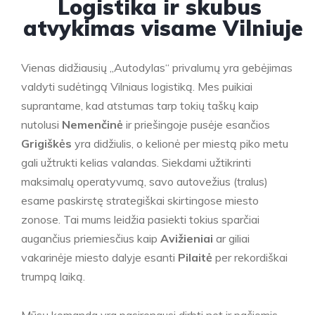
Logistika ir skubus
atvykimas visame Vilniuje
Vienas didžiausių „Autodylas“ privalumų yra gebėjimas
valdyti sudėtingą Vilniaus logistiką. Mes puikiai
suprantame, kad atstumas tarp tokių taškų kaip
nutolusi
Nemenčinė
ir priešingoje pusėje esančios
Grigiškės
yra didžiulis, o kelionė per miestą piko metu
gali užtrukti kelias valandas. Siekdami užtikrinti
maksimalų operatyvumą, savo autovežius (tralus)
esame paskirstę strategiškai skirtingose miesto
zonose. Tai mums leidžia pasiekti tokius sparčiai
augančius priemiesčius kaip
Avižieniai
ar giliai
vakarinėje miesto dalyje esanti
Pilaitė
per rekordiškai
trumpą laiką.
Mūsų komanda yra pasirengusi dirbti net ir pačiomis