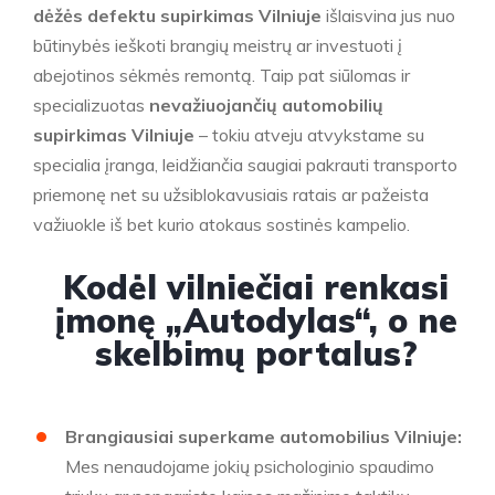
dėžės defektu supirkimas Vilniuje
išlaisvina jus nuo
būtinybės ieškoti brangių meistrų ar investuoti į
abejotinos sėkmės remontą. Taip pat siūlomas ir
specializuotas
nevažiuojančių automobilių
supirkimas Vilniuje
– tokiu atveju atvykstame su
specialia įranga, leidžiančia saugiai pakrauti transporto
priemonę net su užsiblokavusiais ratais ar pažeista
važiuokle iš bet kurio atokaus sostinės kampelio.
Kodėl vilniečiai renkasi
įmonę „Autodylas“, o ne
skelbimų portalus?
Brangiausiai superkame automobilius Vilniuje:
Mes nenaudojame jokių psichologinio spaudimo