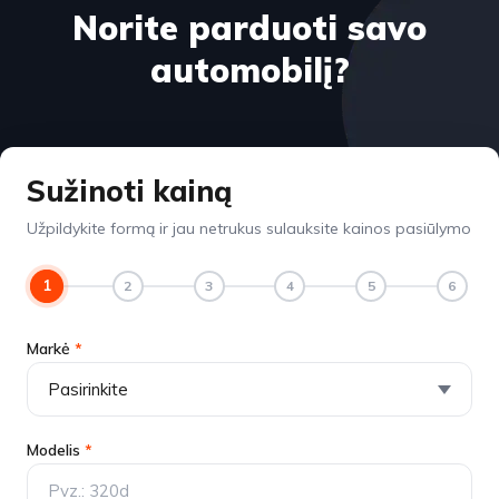
Norite parduoti savo
automobilį?
Sužinoti kainą
Užpildykite formą ir jau netrukus sulauksite kainos pasiūlymo
1
2
3
4
5
6
Markė
*
Modelis
*