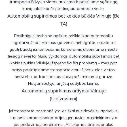
transportą iš įvykio vietos ar kiemo ir pasiūlome sąžiningą
kainą, atitinkančią likutinę automobilio vertę.
Automobilių supirkimas bet kokios būklės Vilniuje (Be
TA)
Pasibaigusi techninė apžiūra reiškia, kad automobiliu
legaliai važiuoti Vilniaus gatvėmis nebegalite, o rizikuoti
gauti baudą išmaniosiomis kameromis stebimame mieste
tiesiog neverta. Mūsų vykdomas automobilių supirkimas bet
kokios būklės Vilniuje išsprendžia šią problemą – mes pat
patys pasirūpiname transportavimu iš bet kurios vietos,
nesvarbu, ar transportas stovi požeminiame garaže
Naujamiestyje, ar jūsų sodybos kieme.
Automobilių supirkimas ardymui Vilniuje
(Utilizavimui)
Jei transporto priemonė yra visiškai nusidėvėjusi, aprūdijusi
ir nebetinkama eksploatacijai, geriausias pasirinkimas yra
jos pridavimas perdirbimui. Atliekamas profesionalus