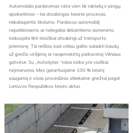
Automobilio pardavimas nėra vien tik raktelių ir pinigų
apsikeitimas – tai atsakingas teisinis procesas,
reikalaujantis tikslumo. Pardavus automobilį
nepatikimiems ar nelegaliai dirbantiems asmenims,
rizikuojate likti teisiškai atsakingi už transporto
priemonę. Tai reiškia, kad vėliau galite sulaukti baudų
už greičio viršijimą ar neapmokėtą parkavimą Vilniaus
gatvėse. Su „Autodylas“ tokia rizika yra visiškai
neįmanoma. Mes garantuojame 100 % teisinį
saugumą ir visas procedūras atliekame griežtai pagal
Lietuvos Respublikos teisės aktus.