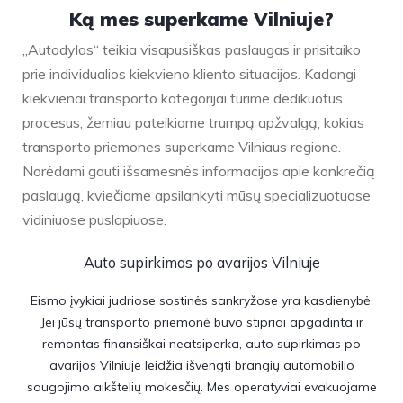
Ką mes superkame Vilniuje?
„Autodylas“ teikia visapusiškas paslaugas ir prisitaiko
prie individualios kiekvieno kliento situacijos. Kadangi
kiekvienai transporto kategorijai turime dedikuotus
procesus, žemiau pateikiame trumpą apžvalgą, kokias
transporto priemones superkame Vilniaus regione.
Norėdami gauti išsamesnės informacijos apie konkrečią
paslaugą, kviečiame apsilankyti mūsų specializuotuose
vidiniuose puslapiuose.
Auto supirkimas po avarijos Vilniuje
Eismo įvykiai judriose sostinės sankryžose yra kasdienybė.
Jei jūsų transporto priemonė buvo stipriai apgadinta ir
remontas finansiškai neatsiperka, auto supirkimas po
avarijos Vilniuje leidžia išvengti brangių automobilio
saugojimo aikštelių mokesčių. Mes operatyviai evakuojame