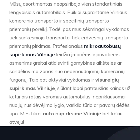
Mūsų asortimentas neapsiriboja vien standartiniais
lengvaisiais automobiliais. Puikiai suprantame Vilniaus
komercinio transporto ir specifinių transporto
priemonių poreikį. Todėl pas mus sėkmingai vykdomas
tiek sunkesniojo transporto, tiek erdvesnių transporto
priemonių pirkimas. Profesionalus
mikroautobusų
supirkimas Vilniuje
leidžia įmonėms ir privatiems
asmenims greitai atlaisvinti gamybines aikšteles ar
sandėliavimo zonas nuo nebenaudojamų komercinių
furgonų. Taip pat aktyviai vykdomas ir
visureigių
supirkimas Vilniuje
, siūlant labai patrauklias kainas už
keturiais ratais varomus automobilius, nepriklausomai
nuo jų nusidėvėjimo lygio, variklio tūrio ar pavarų dėžės
tipo. Mes tikrai
auto nupirksime Vilniuje
bet kokiu
atveju!