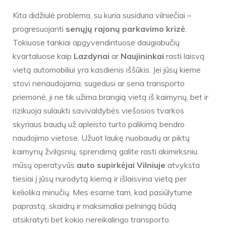
Kita didžiulė problema, su kuria susiduria vilniečiai –
progresuojanti
senųjų rajonų parkavimo krizė
.
Tokiuose tankiai apgyvendintuose daugiabučių
kvartaluose kaip
Lazdynai
ar
Naujininkai
rasti laisvą
vietą automobiliui yra kasdienis iššūkis. Jei jūsų kieme
stovi nenaudojama, sugedusi ar sena transporto
priemonė, ji ne tik užima brangią vietą iš kaimynų, bet ir
rizikuoja sulaukti savivaldybės viešosios tvarkos
skyriaus baudų už apleisto turto palikimą bendro
naudojimo vietose. Užuot laukę nuobaudų ar piktų
kaimynų žvilgsnių, sprendimą galite rasti akimirksniu:
mūsų operatyvūs
auto supirkėjai Vilniuje
atvyksta
tiesiai į jūsų nurodytą kiemą ir išlaisvina vietą per
keliolika minučių. Mes esame tam, kad pasiūlytume
paprastą, skaidrų ir maksimaliai pelningą būdą
atsikratyti bet kokio nereikalingo transporto.