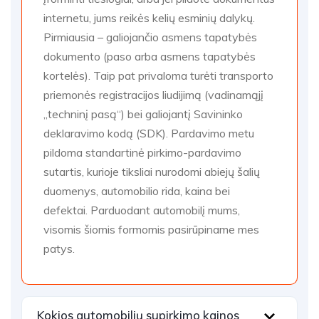
internetu, jums reikės kelių esminių dalykų.
Pirmiausia – galiojančio asmens tapatybės
dokumento (paso arba asmens tapatybės
kortelės). Taip pat privaloma turėti transporto
priemonės registracijos liudijimą (vadinamąjį
„techninį pasą“) bei galiojantį Savininko
deklaravimo kodą (SDK). Pardavimo metu
pildoma standartinė pirkimo-pardavimo
sutartis, kurioje tiksliai nurodomi abiejų šalių
duomenys, automobilio rida, kaina bei
defektai. Parduodant automobilį mums,
visomis šiomis formomis pasirūpiname mes
patys.
Kokios automobilių supirkimo kainos