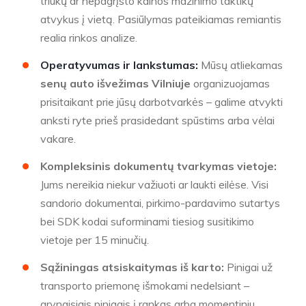
triukų ar nepagrįsto kainos mažinimo taktikų
atvykus į vietą. Pasiūlymas pateikiamas remiantis
realia rinkos analize.
Operatyvumas ir lankstumas:
Mūsų atliekamas
senų auto išvežimas Vilniuje
organizuojamas
prisitaikant prie jūsų darbotvarkės – galime atvykti
anksti ryte prieš prasidedant spūstims arba vėlai
vakare.
Kompleksinis dokumentų tvarkymas vietoje:
Jums nereikia niekur važiuoti ar laukti eilėse. Visi
sandorio dokumentai, pirkimo-pardavimo sutartys
bei SDK kodai suforminami tiesiog susitikimo
vietoje per 15 minučių.
Sąžiningas atsiskaitymas iš karto:
Pinigai už
transporto priemonę išmokami nedelsiant –
grynaisiais pinigais į rankas arba momentiniu