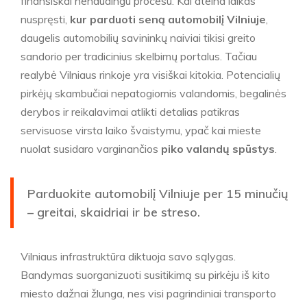
finansiškai nenaudingu procesu. Kai ateina laikas
nuspręsti,
kur parduoti seną automobilį Vilniuje
,
daugelis automobilių savininkų naiviai tikisi greito
sandorio per tradicinius skelbimų portalus. Tačiau
realybė Vilniaus rinkoje yra visiškai kitokia. Potencialių
pirkėjų skambučiai nepatogiomis valandomis, begalinės
derybos ir reikalavimai atlikti detalias patikras
servisuose virsta laiko švaistymu, ypač kai mieste
nuolat susidaro varginančios
piko valandų spūstys
.
Parduokite automobilį Vilniuje per 15 minučių
– greitai, skaidriai ir be streso.
Vilniaus infrastruktūra diktuoja savo sąlygas.
Bandymas suorganizuoti susitikimą su pirkėju iš kito
miesto dažnai žlunga, nes visi pagrindiniai transporto