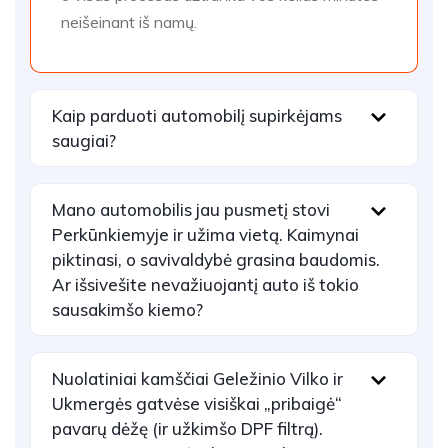
neišeinant iš namų.
Kaip parduoti automobilį supirkėjams
saugiai?
Mano automobilis jau pusmetį stovi
Perkūnkiemyje ir užima vietą. Kaimynai
piktinasi, o savivaldybė grasina baudomis.
Ar išsivešite nevažiuojantį auto iš tokio
sausakimšo kiemo?
Nuolatiniai kamščiai Geležinio Vilko ir
Ukmergės gatvėse visiškai „pribaigė“
pavarų dėžę (ir užkimšo DPF filtrą).