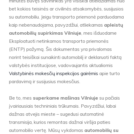
minutės buvęs savininkas yra visiškai atleidžiamas nuo
bet kokios teisinės ar civilinės atsakomybės, susijusios
su automobiliu. Jeigu transporto priemonė parduodama
kaip nebenaudojama, pavyzdžiui, atliekamas
apleistų
automobilių supirkimas Vilniuje
, mes išduodame
Eksploatuoti netinkamos transporto priemonės
(ENTP) pažymą. Šis dokumentas yra privalomas
norint teisiškai sunaikinti automobilį ir deklaruoti faktą
valstybės institucijose, vadovaujantis aktualiomis
Valstybinės mokesčių inspekcijos gairėmis
apie turto
pardavimą ir susijusius mokesčius.
Be to, mes
superkame mašinas Vilniuje
su pačiais
įvairiausiais techniniais trūkumais. Pavyzdžiui, labai
dažnas atvejis mieste – sugedusi automatinė
transmisija, kurios remontas dažnai viršija paties
automobilio vertę. Mūsų vykdomas
automobilių su