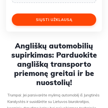
Angliškų automobilių
supirkimas: Parduokite
anglišką transporto
priemonę greitai ir be
nuostolių!
Trumpai: Jei parsivarėte mylimą automobilį iš Jungtinės
Karalystės ir susidūrėte su Lietuvos biurokratijos,
kosminių draudimo kainų bei neįveikiamos techninės