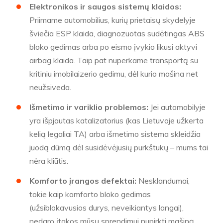
Elektronikos ir saugos sistemų klaidos:
Priimame automobilius, kurių prietaisų skydelyje
šviečia ESP klaida, diagnozuotas sudėtingas ABS
bloko gedimas arba po eismo įvykio likusi aktyvi
airbag klaida. Taip pat nuperkame transportą su
kritiniu imobilaizerio gedimu, dėl kurio mašina net
neužsiveda.
Išmetimo ir variklio problemos:
Jei automobilyje
yra išpjautas katalizatorius (kas Lietuvoje užkerta
kelią legaliai TA) arba išmetimo sistema skleidžia
juodą dūmą dėl susidėvėjusių purkštukų – mums tai
nėra kliūtis.
Komforto įrangos defektai:
Nesklandumai,
tokie kaip komforto bloko gedimas
(užsiblokavusios durys, neveikiantys langai),
nedaro įtakos mūsų sprendimui nupirkti mašiną.