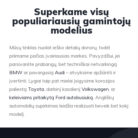
Superkame visų
populiariausių gamintojų
modelius
Mūsų tinklas nuolat ieško detalių donorų, todėl
priimame pačias įvairiausias markes. Pavyzdžiui, jei
parsivarėte prabangų, bet techniškai netvarkingą
BMW
ar pavargusią
Audi
– atvyksime apžiūrėti ir
įvertinti. Lygiai taip pat mielai įsigysime korozijos
paliestą
Toyota
, darbinį kasdienį
Volkswagen
, ar
keleiviams pritaikytą Ford autobusiuką.
Angliškų
automobilių supirkimas leidžia realizuoti beveik bet kokį
modelį.