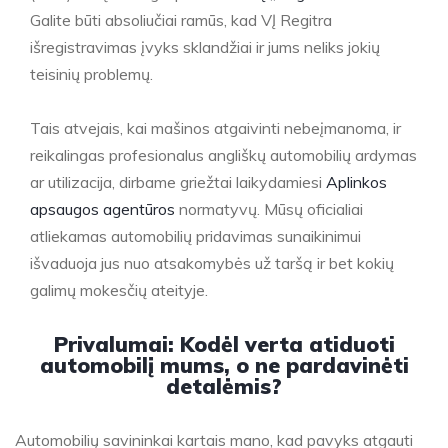
Galite būti absoliučiai ramūs, kad VĮ Regitra
išregistravimas įvyks sklandžiai ir jums neliks jokių
teisinių problemų.
Tais atvejais, kai mašinos atgaivinti nebeįmanoma, ir
reikalingas profesionalus angliškų automobilių ardymas
ar utilizacija, dirbame griežtai laikydamiesi
Aplinkos
apsaugos agentūros
normatyvų. Mūsų oficialiai
atliekamas automobilių pridavimas sunaikinimui
išvaduoja jus nuo atsakomybės už taršą ir bet kokių
galimų mokesčių ateityje.
Privalumai: Kodėl verta atiduoti
automobilį mums, o ne pardavinėti
detalėmis?
Automobilių savininkai kartais mano, kad pavyks atgauti