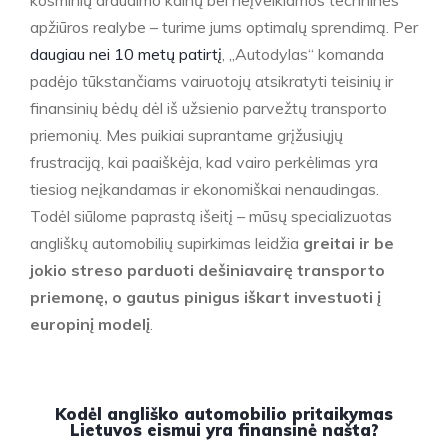
apžiūros realybe – turime jums optimalų sprendimą. Per
daugiau nei 10 metų patirtį
, „Autodylas“ komanda
padėjo tūkstančiams vairuotojų atsikratyti teisinių ir
finansinių bėdų dėl iš užsienio parvežtų transporto
priemonių. Mes puikiai suprantame grįžusiųjų
frustraciją, kai paaiškėja, kad vairo perkėlimas yra
tiesiog neįkandamas ir ekonomiškai nenaudingas.
Todėl siūlome paprastą išeitį – mūsų specializuotas
angliškų automobilių supirkimas leidžia
greitai ir be
jokio streso parduoti dešiniavairę transporto
priemonę, o gautus pinigus iškart investuoti į
europinį modelį
.
Kodėl angliško automobilio pritaikymas
Lietuvos eismui yra finansinė našta?