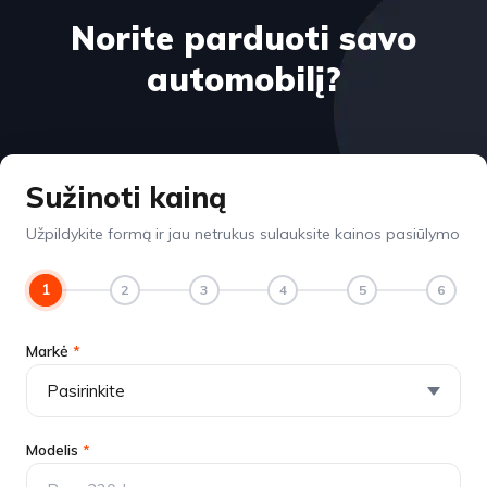
Norite parduoti savo
automobilį?
Sužinoti kainą
Užpildykite formą ir jau netrukus sulauksite kainos pasiūlymo
1
2
3
4
5
6
Markė
*
Modelis
*