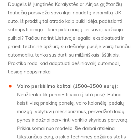
Daugelis iš Jungtinės Karalystės ar Airijos grįžtančių
tautiečių parsiveža savo ilgai naudotą ir pamiltą UK
auto. Iš pradžių tai atrodo kaip puiki idėja, padėsianti
sutaupyti pinigų – kam pirkti naują, jei savoji važiuoja
puikiai? Tačiau norint Lietuvoje legaliai eksploatuoti ir
praeiti techninę apžiūrą su dešinėje pusėje vairą turinčiu
automobiliu, tenka susidurti su milžiniškais iššūkiais.
Praktika rodo, kad adaptuoti dešiniavairį automobilį
tiesiog neapsimoka.
Vairo perkėlimo kaštai (1500–3500 eurų):
Neužtenka tik permesti vairą į kitą pusę. Būtina
keisti visą priekinę panelę, vairo kolonėlę, pedalų
mazgą, valytuvų mechanizmus, pervedžioti laidų
pynes ir dažnai pervirinti variklio skyriaus pertvarą.
Priklausomai nuo modelio, šie darbai atsieina
tūkstančius eurų, o jokia techninės apžiūros stotis