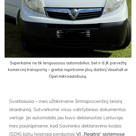
Superkame ne tik lengvuosius automobilius, bet ir iš JK parvežtą
komercinį transportą – greitai nupirksime jūsų darbinį Vauxhall ar
Opel mikroautobusą.
Svarbiausia – mes užtikriname šimtaprocentinį teisinį
skaidrumą. Sutvarkome visus valstybinius dokumentus
vietoje. Jei automobilis jau buvo deklaruotas Lietuvoje,
mes pasirūpiname, kad Savininko deklaravimo kodas
(SDK) būtų teisingai perduotas
VĮ „Regitra“ sistemose
.