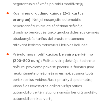
negarantuoja sėkmės po tokių modifikacijų.
Kosminės draudimo kainos (2–3 kartus
brangiau):
Net jei nuspręsite automobilio
neperdarinėti ir vairuoti sėdėdami dešinėje,
draudimo bendrovės taiko gerokai didesnius civilinės
atsakomybės tarifus dėl prasto matomumo
atliekant lenkimo manevrus Lietuvos keliuose.
Privalomos modifikacijos be vairo perkėlimo
(200–800 eurų):
Palikus vairą dešinėje, techninei
apžiūrai privaloma pakeisti priekinius žibintus (kad
neakintumėte priešpriešinio eismo), susimontuoti
periskopinius veidrodžius ir pritaikyti spidometrą.
Visos šios investicijos dažnai viršija paties
automobilio vertę ir stipriai numuša bendrą angliško
automobilio rinkos vertę.