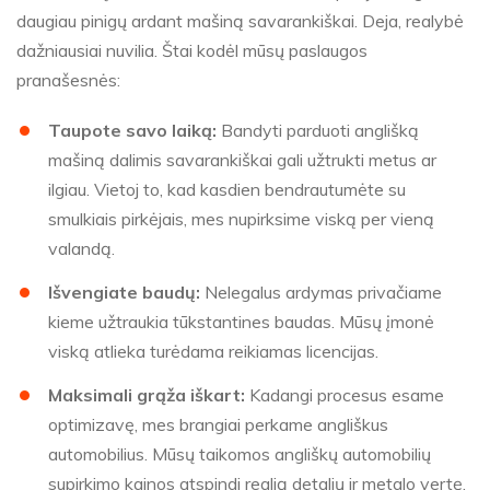
daugiau pinigų ardant mašiną savarankiškai. Deja, realybė
dažniausiai nuvilia. Štai kodėl mūsų paslaugos
pranašesnės:
Taupote savo laiką:
Bandyti parduoti anglišką
mašiną dalimis savarankiškai gali užtrukti metus ar
ilgiau. Vietoj to, kad kasdien bendrautumėte su
smulkiais pirkėjais, mes nupirksime viską per vieną
valandą.
Išvengiate baudų:
Nelegalus ardymas privačiame
kieme užtraukia tūkstantines baudas. Mūsų įmonė
viską atlieka turėdama reikiamas licencijas.
Maksimali grąža iškart:
Kadangi procesus esame
optimizavę, mes brangiai perkame angliškus
automobilius. Mūsų taikomos angliškų automobilių
supirkimo kainos atspindi realią detalių ir metalo vertę.