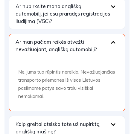
Ar nupirksite mano anglišką
automobilį, jei esu praradęs registracijos
liudijimą (V5C)?
Ar man pačiam reikės atvežti
nevažiuojantį anglišką automobilį?
Ne, jums tuo rūpintis nereikia. Nevažiuojančias
transporto priemones iš visos Lietuvos
pasiimame patys savo tralu visiškai
nemokamai.
Kaip greitai atsiskaitote už nupirktą
anglišką mašiną?