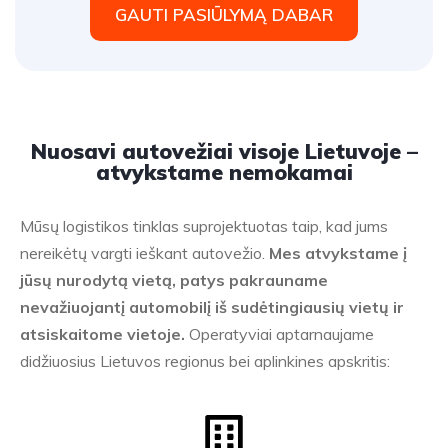
GAUTI PASIŪLYMĄ DABAR
Nuosavi autovežiai visoje Lietuvoje –
atvykstame nemokamai
Mūsų logistikos tinklas suprojektuotas taip, kad jums
nereikėtų vargti ieškant autovežio.
Mes atvykstame į
jūsų nurodytą vietą, patys pakrauname
nevažiuojantį automobilį iš sudėtingiausių vietų ir
atsiskaitome vietoje.
Operatyviai aptarnaujame
didžiuosius Lietuvos regionus bei aplinkines apskritis: