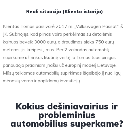
Reali situacija (Kliento istorija)
Klientas Tomas parsivarė 2017 m. „Volkswagen Passat“ iš
JK. Sužinojęs, kad pilnas vairo perkėlimas su detalėmis
kainuos beveik 3000 eurų, o draudimas sieks 750 eurų
metams, jis kreipėsi į mus. Per 2 valandas automobilį
nupirkome už rinkos likutinę vertę, o Tomas tuos pinigus
panaudojo pradiniam įnašui už europinį modelį Lietuvoje.
Mūsų teikiamas automobilių supirkimas išgelbėjo jį nuo ilgų
mėnesių vargo ir papildomų investicijų.
Kokius dešiniavairius ir
probleminius
automobilius superkame?