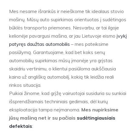
Mes nesame išrankūs ir neieškome tik idealaus stovio
mašinų. Mūsų auto supirkimas orientuotas į sudėtingos
būklės transporto priemones. Nesvarbu, ar tai ilgoje
kelionėje pavargusi mašina, ar jau Lietuvoje eismo
įvykį
patyręs daužtas automobilis
– mes pateiksime
pasiūlymą. Garantuojame, kad bet koks senų
automobilių supirkimas mūsų įmonėje yra grįstas
skaidriu vertinimu, o klientui pasiūloma aukščiausia
kaina už anglišką automobilį, kokią tik leidžia reali
rinkos situacija.
Puikiai žinome, kad grįžę vairuotojai susiduria su sunkiai
išsprendžiamais techniniais gedimais, dėl kurių
eksploatacija tampa neįmanoma.
Mes nupirksime
jūsų mašiną net ir su pačiais
sudėtingiausiais
defektais
: