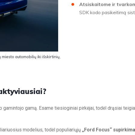
Atsiskaitome ir tvarko
SDK kodo pasikeitimą sis
iesto automobilių iki išskirtinių,
ktyviausiai?
o gamintojo gamą. Esame tiesioginiai pirkėjai, todėl drąsiai teig
ariuosius modelius, todėl populiariųjų
„Ford Focus“ supirkim