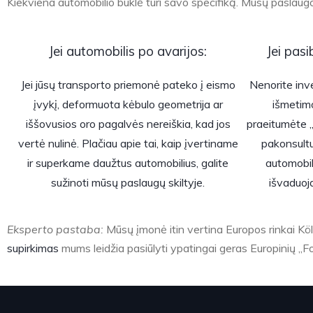
Kiekviena automobilio būklė turi savo specifiką. Mūsų paslaugos
Jei automobilis po avarijos:
Jei pasi
Jei jūsų transporto priemonė pateko į eismo
Nenorite inv
įvykį, deformuota kėbulo geometrija ar
išmetim
iššovusios oro pagalvės nereiškia, kad jos
praeitumėte „
vertė nulinė. Plačiau apie tai, kaip įvertiname
pakonsult
ir superkame daužtus automobilius, galite
automobil
sužinoti mūsų paslaugų skiltyje.
išvaduoja
Eksperto pastaba:
Mūsų įmonė itin vertina Europos rinkai Köln
supirkimas
mums leidžia pasiūlyti ypatingai geras Europinių „Fo