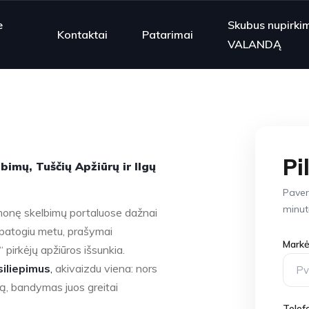
e
Skubus nupirki
Kontaktai
Patarimai
VALANDĄ
Pi
imų, Tuščių Apžiūrų ir Ilgų
Paver
minut
monę skelbimų portaluose dažnai
epatogiu metu, prašymai
Markė
“ pirkėjų apžiūros išsunkia.
siliepimus
,
akivaizdu viena: nors
mą, bandymas juos greitai
Telef