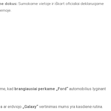
me dokus:
Sumokame vietoje ir iškart oficialiai deklaruojame
temoje.
iame, kad
brangiausiai perkame „Ford“
automobilius lyginant
as
ar erdviojo
„Galaxy“
vertinimas mums yra kasdienė rutina.