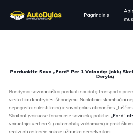
Api
Pagrindinis
mus
Parduokite Savo „Ford“ Per 1 Valandą: Jokių Skelb
Derybų
Bandymai savarankiškai parduoti naudotą transporto prie
virsta tikru kantrybės išbandymu. Nuolatiniai skambučiai n
nepagrįstai nuleisti kainą ir savaitgalius atimančios „tuščios
Skaitant įvairiuose forumuose savininkų paliktus
„Ford“ at
vairuotojai vertina šių automobilių valdomumą ir praktišku
realizuoti antrinėje rinkoje užtrunka pernelyg ilgai.