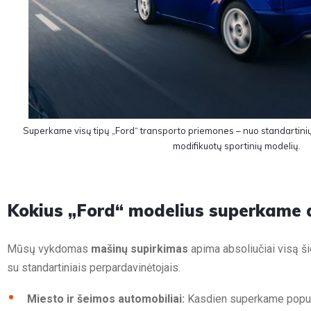
Superkame visų tipų „Ford“ transporto priemones – nuo standartinių m
modifikuotų sportinių modelių.
Kokius „Ford“ modelius superkame a
Mūsų vykdomas
mašinų supirkimas
apima absoliučiai visą ši
su standartiniais perpardavinėtojais.
Miesto ir šeimos automobiliai:
Kasdien superkame populi