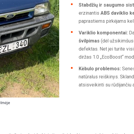
Stabdžių ir saugumo sis
erzinantis
ABS daviklio k
paprastiems pirkėjams kel
Variklio komponentai:
Daž
švilpimas
(dėl užsikimšusi
defektas. Net jei turite vis
diržas 1.0 „EcoBoost“ mod
Kėbulo problemos:
Senes
natūralus reiškinys. Sklan
atsisveikinti su rūdijančiu 
elmėje