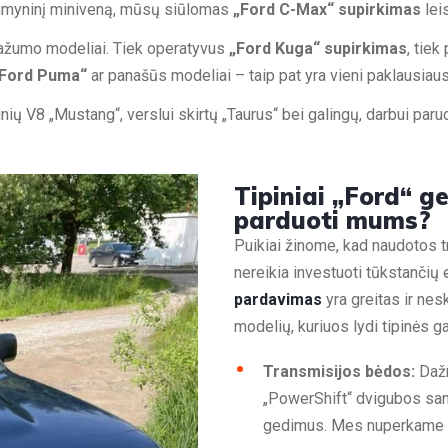
 šeimyninį miniveną, mūsų siūlomas
„Ford C-Max“ supirkimas
leis
ažumo modeliai. Tiek operatyvus
„Ford Kuga“ supirkimas
, tie
„Ford Puma“
ar panašūs modeliai – taip pat yra vieni paklausiaus
ių V8 „Mustang“, verslui skirtų „Taurus“ bei galingų, darbui paru
Tipiniai „Ford“ ge
parduoti mums?
Puikiai žinome, kad naudotos t
nereikia investuoti tūkstančių
pardavimas
yra greitas ir ne
modelių, kuriuos lydi tipinės g
Transmisijos bėdos:
Dažn
„PowerShift“ dvigubos sa
gedimus. Mes nuperkame ir