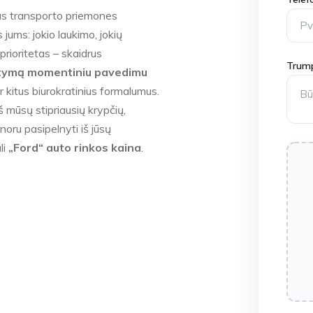
ias transporto priemones
jums: jokio laukimo, jokių
rioritetas – skaidrus
Trump
itymą momentiniu pavedimu
r kitus biurokratinius formalumus.
š mūsų stipriausių krypčių,
oru pasipelnyti iš jūsų
li
„Ford“ auto rinkos kaina
.