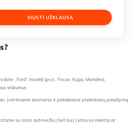
as?
odote „Ford“ modelį (pvz., Focus, Kuga, Mondeo),
us trūkumus.
n. įvertiname duomenis ir pateikiame preliminarų pasiūlymą
tame su savo autovežiu į bet kurį Lietuvos miestą ar