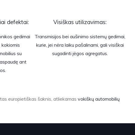
iai defektai:
Visiškas utilizavimas:
ronikos gedimai
Transmisijos bei aušinimo sistemų gedimai,
i, kokiomis
kurie, jei nėra laiku pašalinami, gali visiškai
obilius su
sugadinti jėgos agregatus.
 paspaudę ant
os.
irtas europietiškas šaknis, atliekamas
vokiškų automobilių