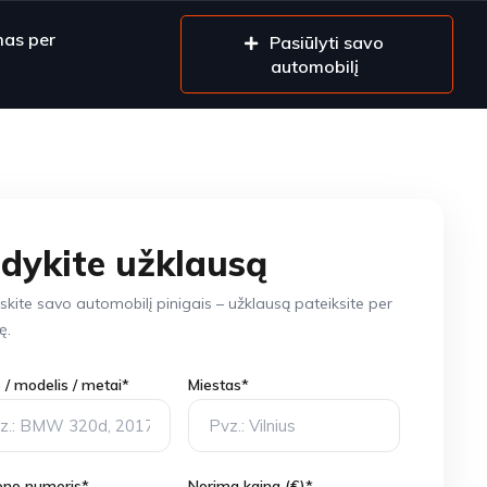
mas per
Pasiūlyti savo
automobilį
ldykite užklausą
skite savo automobilį pinigais – užklausą pateiksite per
ę.
 / modelis / metai*
Miestas*
ono numeris*
Norima kaina (€)*