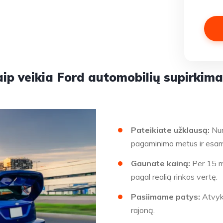
ip veikia Ford automobilių supirkim
Pateikiate užklausą:
Nur
pagaminimo metus ir esam
Gaunate kainą:
Per 15 mi
pagal realią rinkos vertę.
Pasiimame patys:
Atvyks
rajoną.