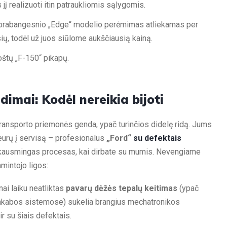
 jį realizuoti itin patraukliomis sąlygomis.
k prabangesnio „Edge“ modelio perėmimas atliekamas per
ių, todėl už juos siūlome aukščiausią kainą.
oštų „F-150“ pikapų.
dimai: Kodėl nereikia bijoti
ransporto priemonės genda, ypač turinčios didelę ridą. Jums
 eurų į servisą – profesionalus
„Ford“
su defektais
skausmingas procesas, kai dirbate su mumis. Nevengiame
amintojo ligos:
ai laiku neatliktas
pavarų dėžės tepalų keitimas
(ypač
nkabos sistemose) sukelia brangius mechatronikos
 su šiais defektais.