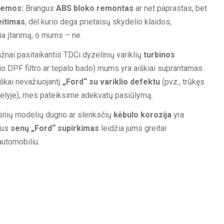
temos:
Brangus
ABS bloko remontas
ar net paprastas, bet
eitimas
, dėl kurio dega prietaisų skydelio klaidos,
ia įtarimą, o mums – ne.
nai pasitaikantis TDCi dyzelinių variklių
turbinos
o DPF filtro ar tepalo bado) mums yra aiškiai suprantamas
iškai nevažiuojantį
„Ford“ su variklio defektu
(pvz., trūkęs
elyje), mes pateiksime adekvatų pasiūlymą.
nių modelių dugno ar slenksčių
kėbulo korozija
yra
dus
senų „Ford“ supirkimas
leidžia jums greitai
automobiliu.