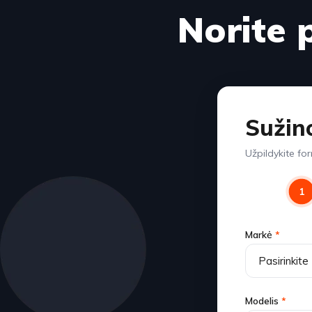
Norite 
Sužin
Užpildykite fo
1
Markė
*
Modelis
*