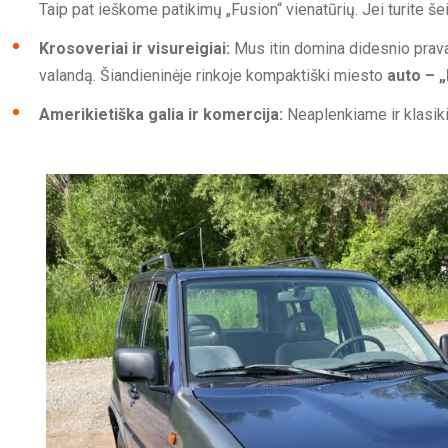
Taip pat ieškome patikimų „Fusion“ vienatūrių. Jei turite
Krosoveriai ir visureigiai:
Mus itin domina didesnio prav
valandą. Šiandieninėje rinkoje kompaktiški miesto
auto – 
Amerikietiška galia ir komercija:
Neaplenkiame ir klasikin