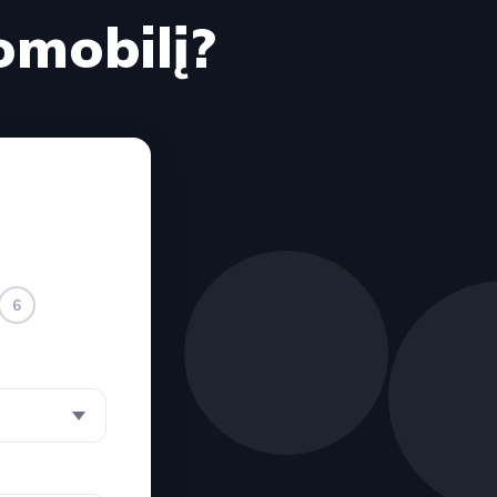
omobilį?
6