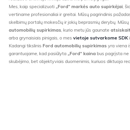
Mes, kaip specializuoti
„Ford“ markės auto supirkėjai
, š
vertiname profesionaliai ir greitai. Mūsų pagrindinis pažadas 
skelbimų portalų mokesčių ir jokių beprasmių derybų. Mūsų p
automobilių supirkimas
, kurio metu jūs gaunate
atsiska
arba grynaisiais pinigais, o mes
vietoje sutvarkome SDK
i
Kadangi tikslinis
Ford automobilių supirkimas
yra viena i
garantuojame, kad pasiūlyta
„Ford“ kaina
bus pagrįsta ne n
skubėjimo, bet objektyviais duomenimis, kuriuos diktuoja rea