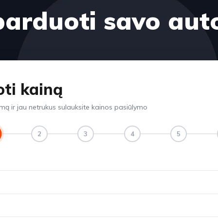
parduoti savo aut
oti kainą
rmą ir jau netrukus sulauksite kainos pasiūlymo
2
3
4
5