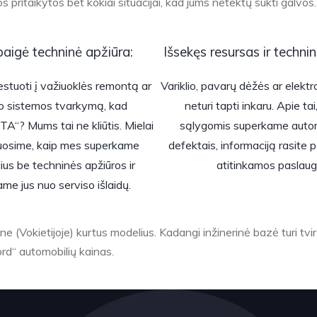
 pritaikytos bet kokiai situacijai, kad jums netektų sukti galvos.
baigė techninė apžiūra:
Išsekęs resursas ir technin
estuoti į važiuoklės remontą ar
Variklio, pavarų dėžės ar elekt
o sistemos tvarkymą, kad
neturi tapti inkaru. Apie ta
TA“? Mums tai ne kliūtis. Mielai
sąlygomis superkame autom
uosime, kaip mes superkame
defektais, informaciją rasite
ius be techninės apžiūros ir
atitinkamos paslaug
me jus nuo serviso išlaidų.
e (Vokietijoje) kurtus modelius. Kadangi inžinerinė bazė turi tv
rd“ automobilių kainas.