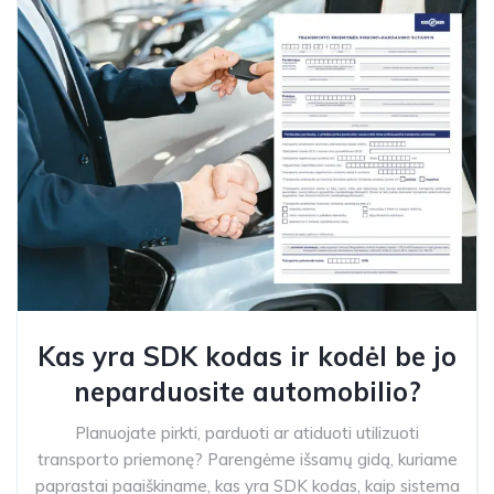
Kas yra SDK kodas ir kodėl be jo
neparduosite automobilio?
Planuojate pirkti, parduoti ar atiduoti utilizuoti
transporto priemonę? Parengėme išsamų gidą, kuriame
paprastai paaiškiname, kas yra SDK kodas, kaip sistema