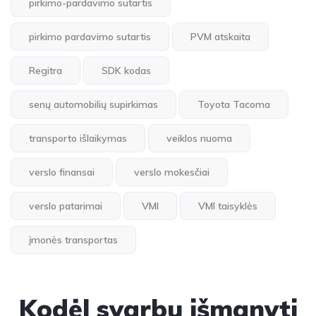
pirkimo-pardavimo sutartis
pirkimo pardavimo sutartis
PVM atskaita
Regitra
SDK kodas
senų automobilių supirkimas
Toyota Tacoma
transporto išlaikymas
veiklos nuoma
verslo finansai
verslo mokesčiai
verslo patarimai
VMI
VMI taisyklės
įmonės transportas
Kodėl svarbu išmanyti