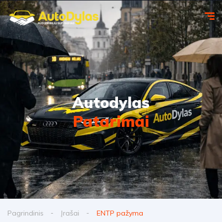
Autodylas
Patarimai
Pagrindinis
Įrašai
ENTP pažyma