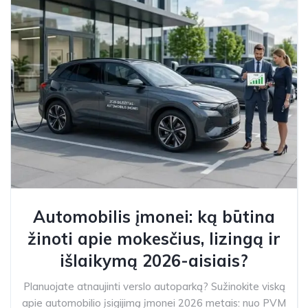
Automobilis įmonei: ką būtina
žinoti apie mokesčius, lizingą ir
išlaikymą 2026-aisiais?
Planuojate atnaujinti verslo autoparką? Sužinokite viską
apie automobilio įsigijimą įmonei 2026 metais: nuo PVM