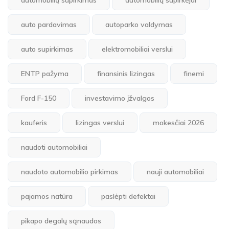
automobilių supirkimas
automobilių supirkėjai
auto pardavimas
autoparko valdymas
auto supirkimas
elektromobiliai verslui
ENTP pažyma
finansinis lizingas
finemi
Ford F-150
investavimo įžvalgos
kauferis
lizingas verslui
mokesčiai 2026
naudoti automobiliai
naudoto automobilio pirkimas
nauji automobiliai
pajamos natūra
paslėpti defektai
pikapo degalų sąnaudos