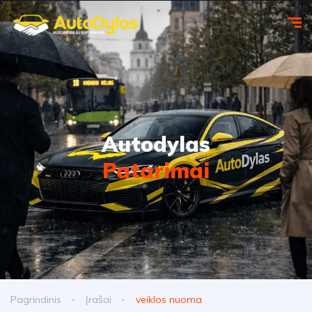
Autodylas
Patarimai
Pagrindinis
Įrašai
veiklos nuoma