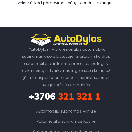
vėliavų“, kad pardavimas būtų sklandus ir saugus.
„AutoDylas“ – profesionalus automobilių
supirkimas visoje Lietuvoje. Greitas ir skaidrus
automobilio pardavimo procesas, patogus
dokumentų sutvarkymas ir geriausia kaina už
Jūsų transporto priemonę — nepriklausomai
nuo jos būklės ar markės.
+3706
321 321 1
Automobilių supirkimas Vilniuje
Automobilių supirkimas Kaune
Automobilių supirkimas Klaipėdoje