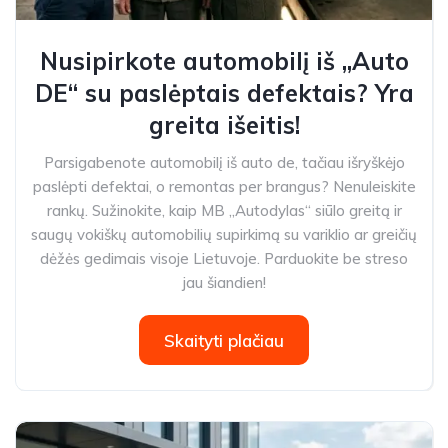
Nusipirkote automobilį iš „Auto
DE“ su paslėptais defektais? Yra
greita išeitis!
Parsigabenote automobilį iš auto de, tačiau išryškėjo
paslėpti defektai, o remontas per brangus? Nenuleiskite
rankų. Sužinokite, kaip MB „Autodylas“ siūlo greitą ir
saugų vokiškų automobilių supirkimą su variklio ar greičių
dėžės gedimais visoje Lietuvoje. Parduokite be streso
jau šiandien!
Skaityti plačiau