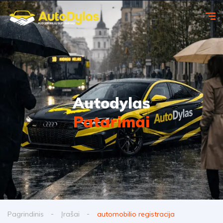
Autodylas
Patarimai
Pagrindinis
Įrašai
automobilio registracija