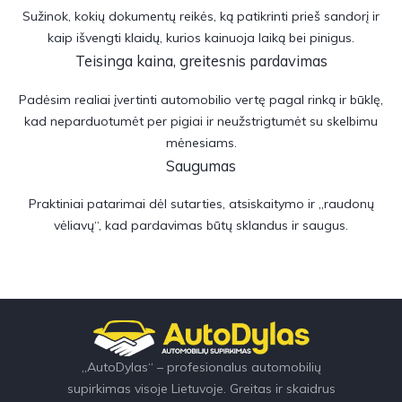
Sužinok, kokių dokumentų reikės, ką patikrinti prieš sandorį ir
kaip išvengti klaidų, kurios kainuoja laiką bei pinigus.
Teisinga kaina, greitesnis pardavimas
Padėsim realiai įvertinti automobilio vertę pagal rinką ir būklę,
kad neparduotumėt per pigiai ir neužstrigtumėt su skelbimu
mėnesiams.
Saugumas
Praktiniai patarimai dėl sutarties, atsiskaitymo ir „raudonų
vėliavų“, kad pardavimas būtų sklandus ir saugus.
„AutoDylas“ – profesionalus automobilių
supirkimas visoje Lietuvoje. Greitas ir skaidrus