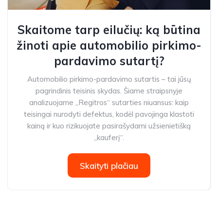
Skaitome tarp eilučių: ką būtina
žinoti apie automobilio pirkimo-
pardavimo sutartį?
Automobilio pirkimo-pardavimo sutartis – tai jūsų
pagrindinis teisinis skydas. Šiame straipsnyje
analizuojame „Regitros“ sutarties niuansus: kaip
teisingai nurodyti defektus, kodėl pavojinga klastoti
kainą ir kuo rizikuojate pasirašydami užsienietišką
„kauferį“.
Skaityti plačiau