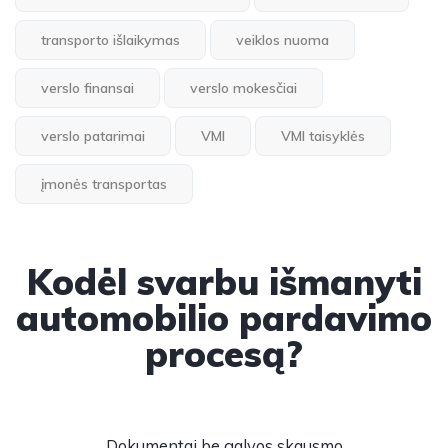
transporto išlaikymas
veiklos nuoma
verslo finansai
verslo mokesčiai
verslo patarimai
VMI
VMI taisyklės
įmonės transportas
Kodėl svarbu išmanyti
automobilio pardavimo
procesą?
Dokumentai be galvos skausmo