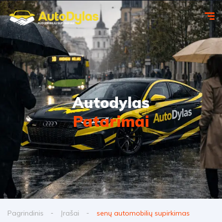
Autodylas
Patarimai
Pagrindinis
Įrašai
senų automobilių supirkimas