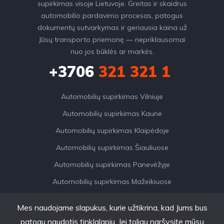
supirkimas visoje Lietuvoje. Greitas ir skaidrus
automobilio pardavimo procesas, patogus
dokumentų sutvarkymas ir geriausia kaina už
Jūsų transporto priemonę — nepriklausomai
nuo jos būklės ar markės.
+3706
321 321 1
Automobilių supirkimas Vilniuje
Automobilių supirkimas Kaune
Automobilių supirkimas Klaipėdoje
Automobilių supirkimas Šiauliuose
Automobilių supirkimas Panevėžyje
Automobilių supirkimas Mažeikiuose
Mes naudojame slapukus, kurie užtikrina, kad Jums bus
patogu naudotis tinklalapiu. Jei toliau naršysite mūsų