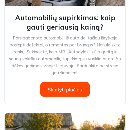
Automobilių supirkimas: kaip
gauti geriausią kainą?
Parsigabenote automobilį iš auto de, tačiau išryškėjo
paslėpti defektai, o remontas per brangus? Nenuleiskite
rankų. Sužinokite, kaip MB „Autodylas“ siūlo greitą ir
saugų vokiškų automobilių supirkimą su variklio ar greičių
dėžės gedimais visoje Lietuvoje. Parduokite be streso
jau šiandien!
Skaityti plačiau