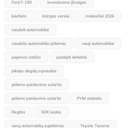
Ford F-150
investavimo įžvalgos
kauferis
lizingas verslui
mokesčiai 2026
naudoti automobiliai
naudoto automobilio pirkimas
nauji automobiliai
pajamos natūra
paslėpti defektai
pikapo degalų sąnaudos
pirkimo-pardavimo sutartis
pirkimo pardavimo sutartis
PVM atskaita
Regitra
SDK kodas
senų automobilių supirkimas
Toyota Tacoma