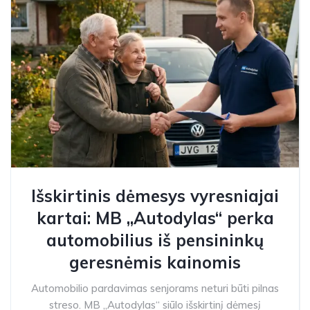
Išskirtinis dėmesys vyresniajai
kartai: MB „Autodylas“ perka
automobilius iš pensininkų
geresnėmis kainomis
Automobilio pardavimas senjorams neturi būti pilnas
streso. MB „Autodylas“ siūlo išskirtinį dėmesį