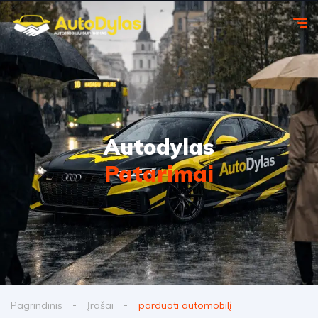
Autodylas
Patarimai
Pagrindinis
Įrašai
parduoti automobilį