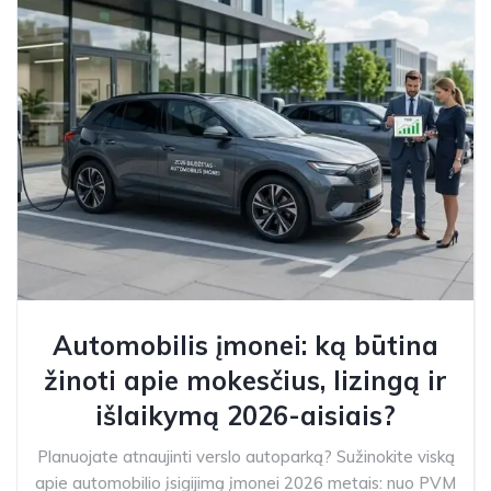
Automobilis įmonei: ką būtina
žinoti apie mokesčius, lizingą ir
išlaikymą 2026-aisiais?
Planuojate atnaujinti verslo autoparką? Sužinokite viską
apie automobilio įsigijimą įmonei 2026 metais: nuo PVM