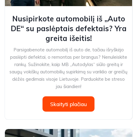
Nusipirkote automobilį iš „Auto
DE“ su paslėptais defektais? Yra
greita išeitis!
Parsigabenote automobilį iš auto de, tačiau išryškėjo
paslėpti defektai, o remontas per brangus? Nenuleiskite
rankų. Sužinokite, kaip MB „Autodylas“ siūlo greitą ir
saugų vokiškų automobilių supirkimą su variklio ar greičių
dėžės gedimais visoje Lietuvoje. Parduokite be streso
jau šiandien!
Skaityti plačiau