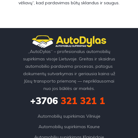
vėliavų“, kad pardavimas būtų sklandus ir saugus.
„AutoDylas“ – profesionalus automobilių
supirkimas visoje Lietuvoje. Greitas ir skaidrus
automobilio pardavimo procesas, patogus
dokumentų sutvarkymas ir geriausia kaina už
Jūsų transporto priemonę — nepriklausomai
nuo jos būklės ar markės.
+3706
321 321 1
Automobilių supirkimas Vilniuje
Automobilių supirkimas Kaune
Automobilių supirkimas Klaipėdoje