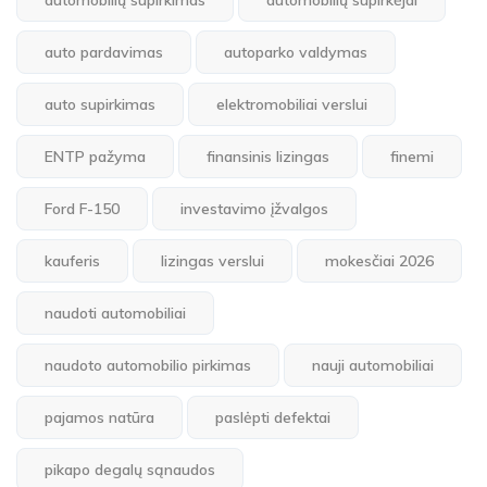
automobilių supirkimas
automobilių supirkėjai
auto pardavimas
autoparko valdymas
auto supirkimas
elektromobiliai verslui
ENTP pažyma
finansinis lizingas
finemi
Ford F-150
investavimo įžvalgos
kauferis
lizingas verslui
mokesčiai 2026
naudoti automobiliai
naudoto automobilio pirkimas
nauji automobiliai
pajamos natūra
paslėpti defektai
pikapo degalų sąnaudos