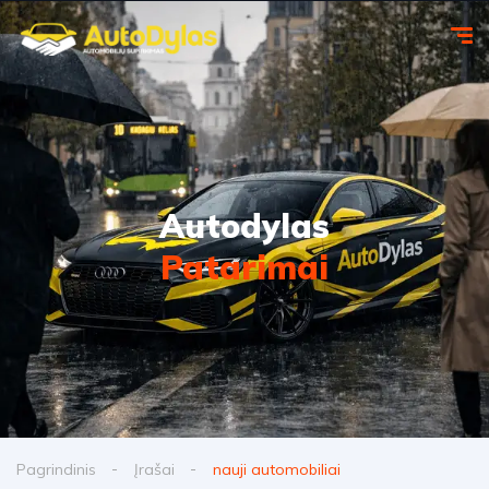
Autodylas
Patarimai
Pagrindinis
Įrašai
nauji automobiliai