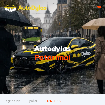
Autodylas
Patarimai
Pagrindinis
Įrašai
RAM 1500