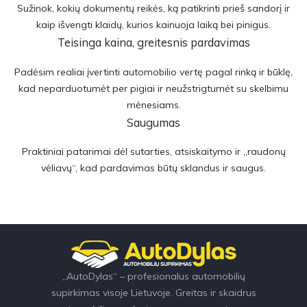
Sužinok, kokių dokumentų reikės, ką patikrinti prieš sandorį ir
kaip išvengti klaidų, kurios kainuoja laiką bei pinigus.
Teisinga kaina, greitesnis pardavimas
Padėsim realiai įvertinti automobilio vertę pagal rinką ir būklę,
kad neparduotumėt per pigiai ir neužstrigtumėt su skelbimu
mėnesiams.
Saugumas
Praktiniai patarimai dėl sutarties, atsiskaitymo ir „raudonų
vėliavų“, kad pardavimas būtų sklandus ir saugus.
„AutoDylas“ – profesionalus automobilių
supirkimas visoje Lietuvoje. Greitas ir skaidrus