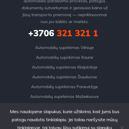
automobilio pardavimo procesas, patogus
dokumentų sutvarkymas ir geriausia kaina už
Jūsų transporto priemonę — nepriklausomai
nuo jos būklės ar markės.
+3706
321 321 1
Automobilių supirkimas Vilniuje
Automobilių supirkimas Kaune
Automobilių supirkimas Klaipėdoje
Automobilių supirkimas Šiauliuose
Automobilių supirkimas Panevėžyje
Automobilių supirkimas Mažeikiuose
Mes naudojame slapukus, kurie užtikrina, kad Jums bus
patogu naudotis tinklalapiu. Jei toliau naršysite mūsų
tinklalapyje, tai tolygu Jūsų sutikimui su slapukų