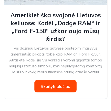
Amerikietiška svajonė Lietuvos
keliuose: Kodėl „Dodge RAM“ ir
„Ford F-150“ užkariauja mūsų
širdis?
Vis dažniau Lietuvos gatvėse pastebimi masyvūs
amerikietiški pikapai, tokie kaip RAM ar „Ford F-150“.
Atraskite, kodėl šie V8 varikliais varomi gigantai tampa
naujuoju statuso simboliu, kokį neprilygstamą komfortą
jie siūlo ir kokią realią finansinę naudą atneša verslui.
Skaityti plačiau