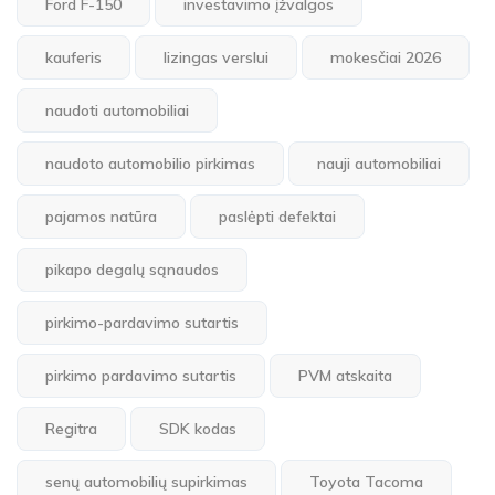
Ford F-150
investavimo įžvalgos
kauferis
lizingas verslui
mokesčiai 2026
naudoti automobiliai
naudoto automobilio pirkimas
nauji automobiliai
pajamos natūra
paslėpti defektai
pikapo degalų sąnaudos
pirkimo-pardavimo sutartis
pirkimo pardavimo sutartis
PVM atskaita
Regitra
SDK kodas
senų automobilių supirkimas
Toyota Tacoma