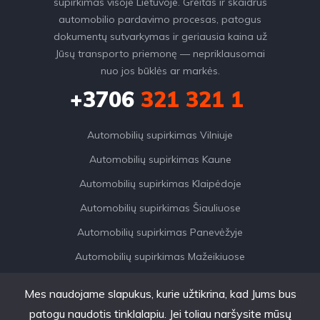
supirkimas visoje Lietuvoje. Greitas ir skaidrus
automobilio pardavimo procesas, patogus
dokumentų sutvarkymas ir geriausia kaina už
Jūsų transporto priemonę — nepriklausomai
nuo jos būklės ar markės.
+3706
321 321 1
Automobilių supirkimas Vilniuje
Automobilių supirkimas Kaune
Automobilių supirkimas Klaipėdoje
Automobilių supirkimas Šiauliuose
Automobilių supirkimas Panevėžyje
Automobilių supirkimas Mažeikiuose
Mes naudojame slapukus, kurie užtikrina, kad Jums bus
patogu naudotis tinklalapiu. Jei toliau naršysite mūsų