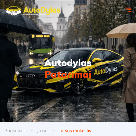
Autodylas
Patarimai
Pagrindinis
Įrašai
taršos mokestis