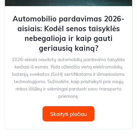
Automobilio pardavimas 2026-
aisiais: Kodėl senos taisyklės
nebegalioja ir kaip gauti
geriausią kainą?
2026-aisiais naudotų automobilių pardavimo taisyklės
keičiasi iš esmės. Rida užleidžia vietą elektromobilių
baterijų sveikatos (SoH) sertifikatams ir išmaniosioms
technologijoms. Sužinokite, kaip prisitaikyti prie naujų
rinkos iššūkių ir sėkmingai parduoti savo transporto
priemonę.
Skaityti plačiau