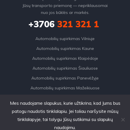
Jūsų transporto priemonę — nepriklausomai
nuo jos būklės ar markės.
+3706
321 321 1
Automobilių supirkimas Vilniuje
Automobilių supirkimas Kaune
Automobilių supirkimas Klaipėdoje
Automobilių supirkimas Šiauliuose
Automobilių supirkimas Panevėžyje
Automobilių supirkimas Mažeikiuose
Mes naudojame slapukus, kurie užtikrina, kad Jums bus
patogu naudotis tinklalapiu. Jei toliau naršysite mūsų
tinklalapyje, tai tolygu Jūsų sutikimui su slapukų
AutoDylas © 2026. Visos
naudojimu.
teisės saugomos.