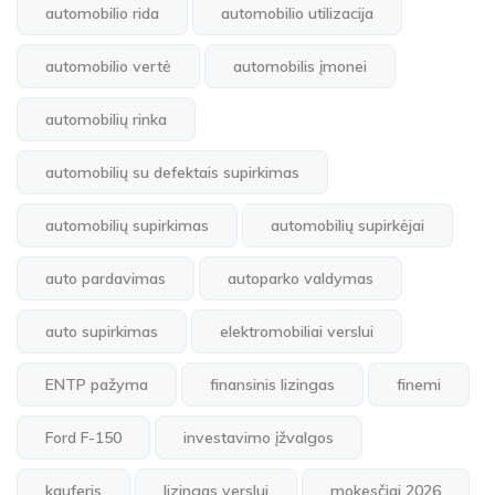
automobilio rida
automobilio utilizacija
automobilio vertė
automobilis įmonei
automobilių rinka
automobilių su defektais supirkimas
automobilių supirkimas
automobilių supirkėjai
auto pardavimas
autoparko valdymas
auto supirkimas
elektromobiliai verslui
ENTP pažyma
finansinis lizingas
finemi
Ford F-150
investavimo įžvalgos
kauferis
lizingas verslui
mokesčiai 2026