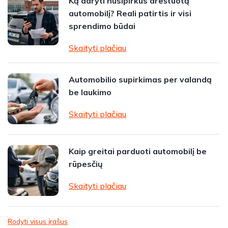
Ką daryti nusipirkus areštuotą
automobilį? Reali patirtis ir visi
sprendimo būdai
Skaityti plačiau
Automobilio supirkimas per valandą
be laukimo
Skaityti plačiau
Kaip greitai parduoti automobilį be
rūpesčių
Skaityti plačiau
Rodyti visus įrašus