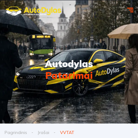
Autodylas
Patarimai
Pagrindinis
Įrašai
VVTAT