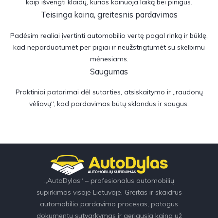
kaip išvengti klaidų, kurios kainuoja laiką bei pinigus.
Teisinga kaina, greitesnis pardavimas
Padėsim realiai įvertinti automobilio vertę pagal rinką ir būklę,
kad neparduotumėt per pigiai ir neužstrigtumėt su skelbimu
mėnesiams.
Saugumas
Praktiniai patarimai dėl sutarties, atsiskaitymo ir „raudonų
vėliavų“, kad pardavimas būtų sklandus ir saugus.
„AutoDylas“ – profesionalus automobilių
supirkimas visoje Lietuvoje. Greitas ir skaidrus
automobilio pardavimo procesas, patogus
dokumentų sutvarkymas ir geriausia kaina už