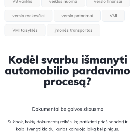
V8 variklis
veiklos nuoma
verslo finansai
verslo mokesčiai
verslo patarimai
VMI
VMI taisyklės
įmonės transportas
Kodėl svarbu išmanyti
automobilio pardavimo
procesą?
Dokumentai be galvos skausmo
Sužinok, kokių dokumentų reikės, ką patikrinti prieš sandorį ir
kaip išvengti klaidų, kurios kainuoja laiką bei pinigus.