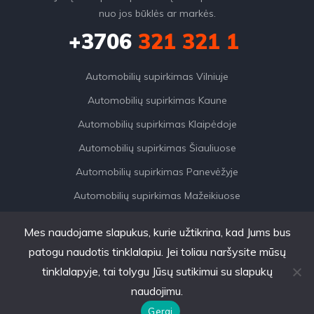
nuo jos būklės ar markės.
+3706
321 321 1
Automobilių supirkimas Vilniuje
Automobilių supirkimas Kaune
Automobilių supirkimas Klaipėdoje
Automobilių supirkimas Šiauliuose
Automobilių supirkimas Panevėžyje
Automobilių supirkimas Mažeikiuose
Mes naudojame slapukus, kurie užtikrina, kad Jums bus
patogu naudotis tinklalapiu. Jei toliau naršysite mūsų
tinklalapyje, tai tolygu Jūsų sutikimui su slapukų
AutoDylas © 2026. Visos
naudojimu.
teisės saugomos.
Gerai