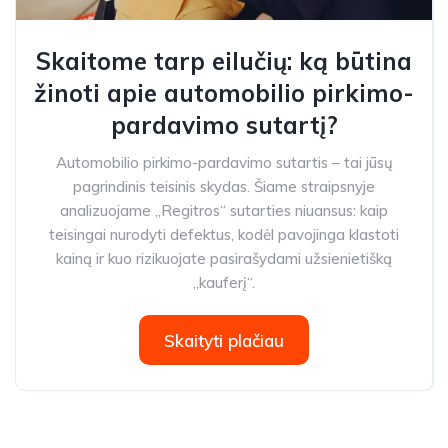
Skaitome tarp eilučių: ką būtina
žinoti apie automobilio pirkimo-
pardavimo sutartį?
Automobilio pirkimo-pardavimo sutartis – tai jūsų
pagrindinis teisinis skydas. Šiame straipsnyje
analizuojame „Regitros“ sutarties niuansus: kaip
teisingai nurodyti defektus, kodėl pavojinga klastoti
kainą ir kuo rizikuojate pasirašydami užsienietišką
„kauferį“.
Skaityti plačiau