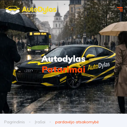
Autodylas
Patarimai
Pagrindinis
Įrašai
pardavėjo atsakomybė