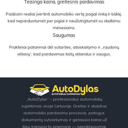
Teisinga kaina, greitesnis pardavimas
Padėsim realiai įvertinti automobilio vertę pagal rinką ir būklę,
kad neparduotumėt per pigiai ir neužstrigtumėt su skelbimu
mėnesiams.
Saugumas
Praktiniai patarimai dėl sutarties, atsiskaitymo ir „raudonų
vėliavų“, kad pardavimas būtų sklandus ir saugus.
„AutoDylas“ – profesionalus automobilių
supirkimas visoje Lietuvoje. Greitas ir skaidrus
automobilio pardavimo procesas, patogus
dokumentų sutvarkymas ir geriausia kaina už
Jūsų transporto priemonę — nepriklausomai