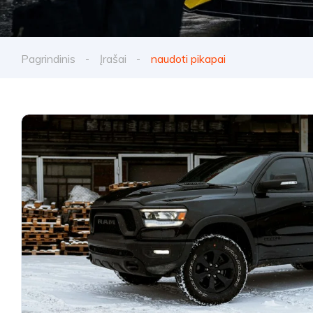
Pagrindinis
Įrašai
naudoti pikapai