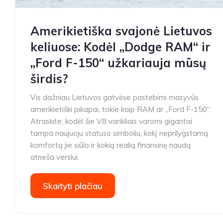
Amerikietiška svajonė Lietuvos
keliuose: Kodėl „Dodge RAM“ ir
„Ford F-150“ užkariauja mūsų
širdis?
Vis dažniau Lietuvos gatvėse pastebimi masyvūs
amerikietiški pikapai, tokie kaip RAM ar „Ford F-150“.
Atraskite, kodėl šie V8 varikliais varomi gigantai
tampa naujuoju statuso simboliu, kokį neprilygstamą
komfortą jie siūlo ir kokią realią finansinę naudą
atneša verslui.
Skaityti plačiau