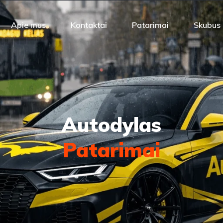
Apie mus
Kontaktai
Patarimai
Skubus
Autodylas
Patarimai