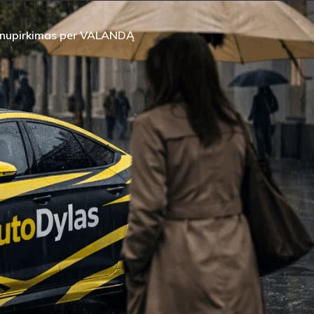
 nupirkimas per VALANDĄ